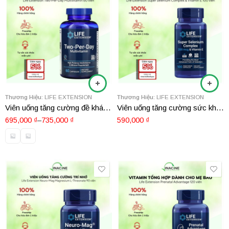
Thương Hiệu:
LIFE EXTENSION
Thương Hiệu:
LIFE EXTENSION
Viên uống tăng cường đề kháng Life Extension Two-Per-Day Multivitamin
Viên uống tăng cường sức khoẻ Life Extension Super Selenium Complex & Vitamin E 100 viên
695,000
₫
–
735,000
₫
590,000
₫