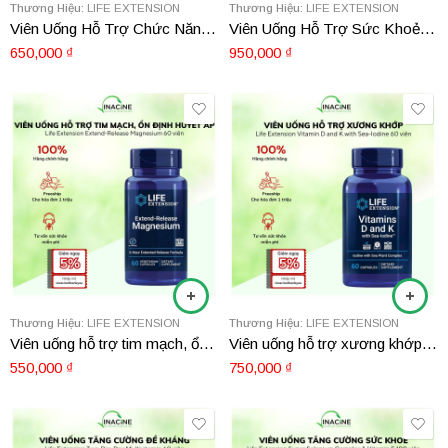
Thương Hiệu:
LIFE EXTENSION
Thương Hiệu:
LIFE EXTENSION
Viên Uống Hỗ Trợ Chức Năng Ty Thể Life Extension PQQ 10mg 60 viên
Viên Uống Hỗ Trợ Sức Khoẻ Xương Khớp Và Tim Mạch Life Extension Super K 90 viên
650,000
₫
950,000
₫
Thương Hiệu:
LIFE EXTENSION
Thương Hiệu:
LIFE EXTENSION
Viên uống hỗ trợ tim mạch, ổn định huyết áp Life Extension Extend-Release Magnesium 60 viên
Viên uống hỗ trợ xương khớp Life Extension Vitamin D and K with Sea-Iodine 60 viên
550,000
₫
750,000
₫