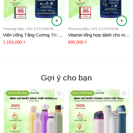
Thương Hiệu:
LIFE EXTENSION
Thương Hiệu:
LIFE EXTENSION
Viên Uống Tăng Cường Trí Nhớ Life Extension Neuro-Mag Magnesium L-Threonate 90 viên
Vitamin tổng hợp dành cho mẹ bầu Life Extension Prenatal Advantage 120 viên
1,150,000
₫
995,000
₫
Gợi ý cho bạn
KHUYẾN MẠI
KHUYẾN MẠI