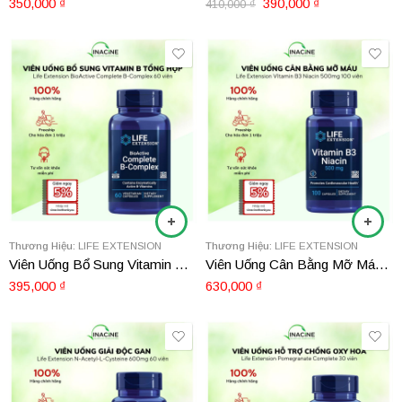
350,000
₫
390,000
₫
410,000
₫
Thương Hiệu:
LIFE EXTENSION
Thương Hiệu:
LIFE EXTENSION
Viên Uống Bổ Sung Vitamin B Tổng Hợp Life Extension BioActive Complete B-Complex
Viên Uống Cân Bằng Mỡ Máu Life Extension VItamin B3 Niacin 500mg 100 viên
395,000
₫
630,000
₫