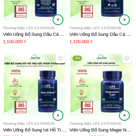
Thương Hiệu:
LIFE EXTENSION
Thương Hiệu:
LIFE EXTENSION
Viên Uống Bổ Sung Dầu Cá Cao Cấp Life Extension Super Omega-3 Plus 120 Viên
Viên Uống Bổ Sung Dầu Cá Life Extension Super Omega-3 120 viên
1,100,000
₫
1,100,000
₫
-5%
Thương Hiệu:
LIFE EXTENSION
Thương Hiệu:
LIFE EXTENSION
Viên Uống Bổ Sung Iot Hỗ Trợ Sức Khỏe Tuyến Giáp Life Extension Sea-Iodine 1000mg 60 viên
Viên Uống Bổ Sung Magie Ngủ Ngon, Giảm Căng Thẳng Life Extension Magnesium Caps 500mg 100 viên