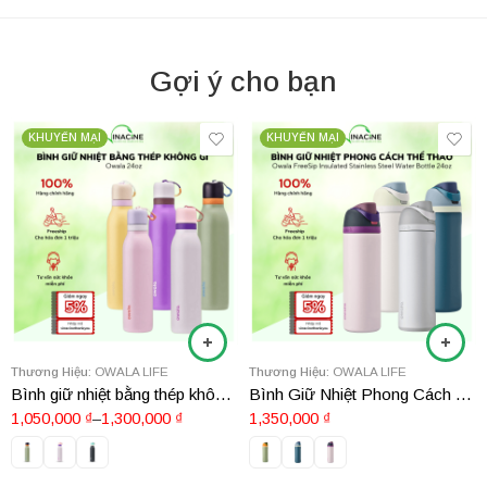
Gợi ý cho bạn
KHUYẾN MẠI
KHUYẾN MẠI
Thương Hiệu:
OWALA LIFE
Thương Hiệu:
OWALA LIFE
Bình giữ nhiệt bằng thép không gỉ Owala 24oz
Bình Giữ Nhiệt Phong Cách Thể Thao Owala FreeSip Insulated Stainless Steel Water Bottle 24oz
1,050,000
₫
–
1,300,000
₫
1,350,000
₫