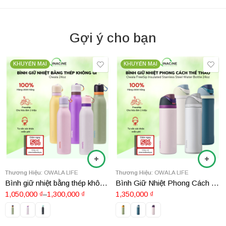
Gợi ý cho bạn
KHUYẾN MẠI
KHUYẾN MẠI
Thương Hiệu:
OWALA LIFE
Thương Hiệu:
OWALA LIFE
Bình giữ nhiệt bằng thép không gỉ Owala 24oz
Bình Giữ Nhiệt Phong Cách Thể Thao Owala FreeSip Insulated Stainless Steel Water Bottle 24oz
1,050,000
₫
–
1,300,000
₫
1,350,000
₫