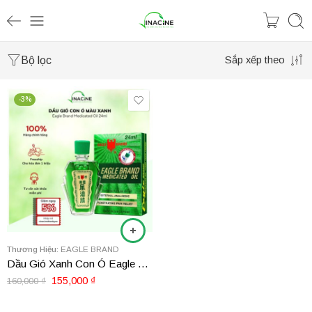
Bộ lọc
Sắp xếp theo
-3%
Thương Hiệu:
EAGLE BRAND
Dầu Gió Xanh Con Ó Eagle Brand Medicated Oil 24ml
155,000
₫
160,000
₫