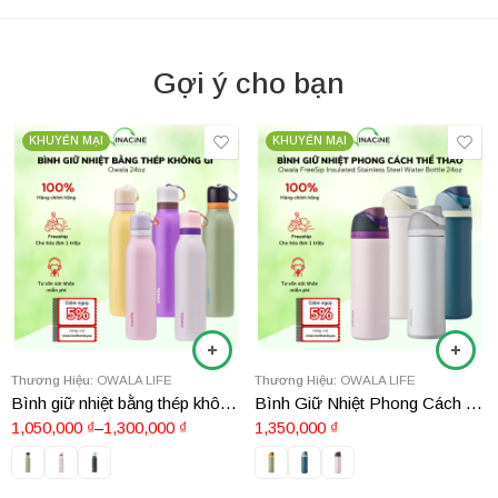
Gợi ý cho bạn
KHUYẾN MẠI
KHUYẾN MẠI
Thương Hiệu:
OWALA LIFE
Thương Hiệu:
OWALA LIFE
Bình giữ nhiệt bằng thép không gỉ Owala 24oz
Bình Giữ Nhiệt Phong Cách Thể Thao Owala FreeSip Insulated Stainless Steel Water Bottle 24oz
1,050,000
₫
–
1,300,000
₫
1,350,000
₫