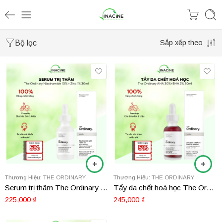
Bộ lọc
Sắp xếp theo
Thương Hiệu:
THE ORDINARY
Thương Hiệu:
THE ORDINARY
Serum trị thâm The Ordinary Niacinamide 10% + Zinc 1% 30ml
Tẩy da chết hoá học The Ordinary AHA 30%+BHA 2% 30ml
225,000
₫
245,000
₫