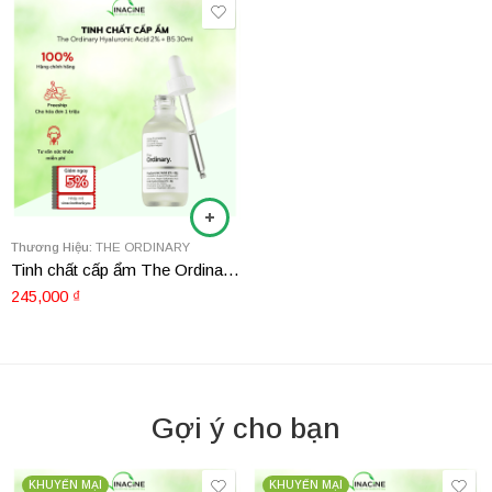
Thương Hiệu:
THE ORDINARY
Tinh chất cấp ẩm The Ordinary Hyaluronic Acid 2% + B5 30ml
245,000
₫
Gợi ý cho bạn
KHUYẾN MẠI
KHUYẾN MẠI