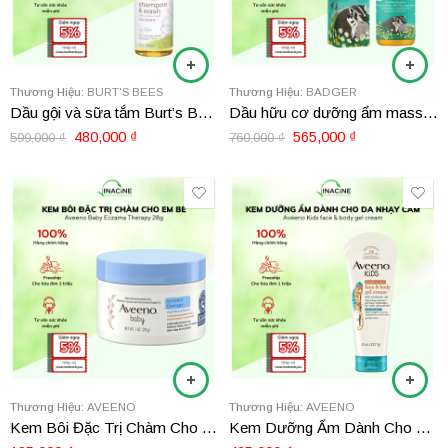
Thương Hiệu:
BURT'S BEES
Thương Hiệu:
BADGER
Dầu gội và sữa tắm Burt’s Bees Baby Calming Shampoo & Wash 354.8ml
Dầu hữu cơ dưỡng ẩm massage cho bé Badger Baby Oil 118ml
480,000
₫
565,000
₫
599,000
₫
760,000
₫
Thương Hiệu:
AVEENO
Thương Hiệu:
AVEENO
Kem Bôi Đặc Trị Chàm Cho Em Bé Aveeno Baby Eczama Therapy 28g
Kem Dưỡng Ẩm Dành Cho Da Nhạy Cảm Aveeno Kids face & body gel cream