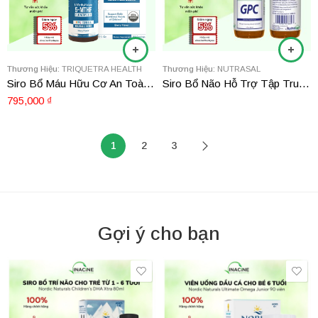
Thương Hiệu:
TRIQUETRA HEALTH
Thương Hiệu:
NUTRASAL
Siro Bổ Máu Hữu Cơ An Toàn Cho Bé Trên 1 Tuổi Triquetra L-Methylfolate 5-MTHF plus Methyl B12 1oz (300 lần dùng)
Siro Bổ Não Hỗ Trợ Tập Trung Và Minh Mẫn Cerebra GPC 60ml (alpha-glycerophosphocholine)
795,000
₫
1
2
3
Gợi ý cho bạn