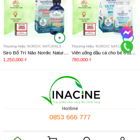
Thương Hiệu:
NORDIC NATURALS
Thương Hiệu:
NORDIC NATURALS
Siro Bổ Trí Não Nordic Naturals Children’s DHA Xtra 60ml
Viên uống dầu cá cho bé 6 tuổi Nordic Naturals Ultimate Omega Junior 90 viên
1,250,000
₫
780,000
₫
Hotline
0853 666 777