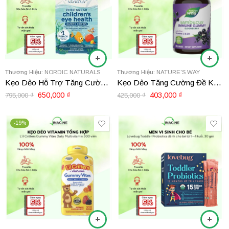
Thương Hiệu:
NORDIC NATURALS
Thương Hiệu:
NATURE'S WAY
Kẹo Dẻo Hỗ Trợ Tăng Cường Thị Lực Cho Bé Nordic Naturals Children’s Eye Health Gummy Chews 30 viên
Kẹo Dẻo Tăng Cường Đề Kháng Cho Trẻ Từ 4 tuổi Nature’s Way Sambucus Elderberry Immune Gummies
650,000
₫
403,000
₫
795,000
₫
425,000
₫
-19%