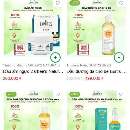
-17%
Thương Hiệu:
ZARBEE'S NATURALS
Thương Hiệu:
BURT'S BEES
Dầu ấm ngực Zarbee’s Naturals Baby Soothing Chest Rub 42g
Dầu dưỡng da cho bé Burt’s Bees Baby Nourishing Baby Oil 147.8ml
260,000
₫
499,000
₫
599,000
₫
-20%
-26%