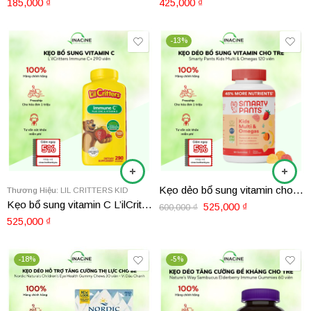
185,000
₫
425,000
₫
-13%
Kẹo dẻo bổ sung vitamin cho trẻ Smarty Pants 180 viên
Thương Hiệu:
LIL CRITTERS KID
Kẹo bổ sung vitamin C L’ilCritters Immune C+ 290 viên
525,000
₫
600,000
₫
525,000
₫
-18%
-5%