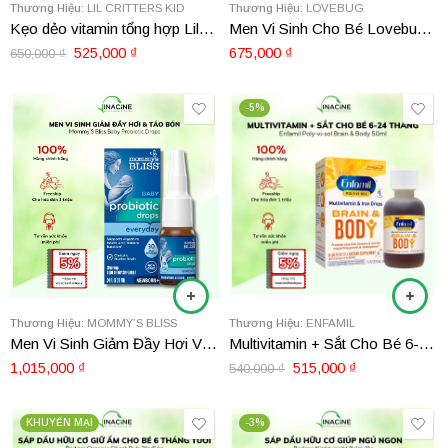
Thương Hiệu:
LIL CRITTERS KID
Thương Hiệu:
LOVEBUG
Kẹo dẻo vitamin tổng hợp LilCritters cho bé 300 viên
Men Vi Sinh Cho Bé Lovebug Toddler Probiotics dành cho bé từ 1 – 4 tuổi, 30 gói
525,000
₫
675,000
₫
650,000
₫
-5%
Thương Hiệu:
MOMMY’S BLISS
Thương Hiệu:
ENFAMIL
Men Vi Sinh Giảm Đầy Hơi Và Táo Bón Mommy’s Bliss Baby Probiotic Drops 10ml
Multivitamin + Sắt Cho Bé 6-24 Tháng Enfamil Poly-vi-sol Brain & Body 50ml
1,015,000
₫
515,000
₫
540,000
₫
KHUYẾN MẠI
-3%