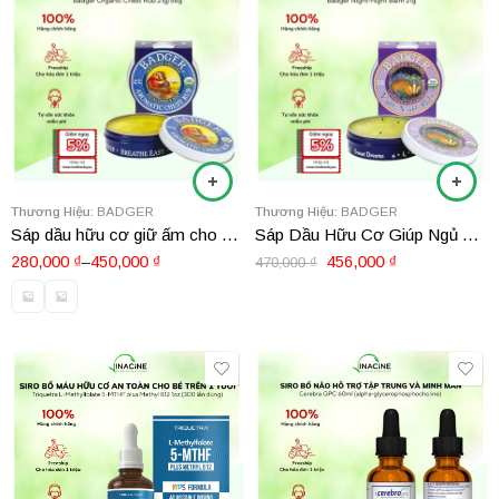
Thương Hiệu:
BADGER
Thương Hiệu:
BADGER
Sáp dầu hữu cơ giữ ấm cho bé 6 tháng tuổi Badger Organic Chest Rub 21g/56g
Sáp Dầu Hữu Cơ Giúp Ngủ Ngon Badger Night-night Balm 21g
280,000
₫
–
450,000
₫
456,000
₫
470,000
₫