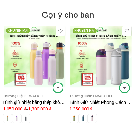
Gợi ý cho bạn
KHUYẾN MẠI
KHUYẾN MẠI
Thương Hiệu:
OWALA LIFE
Thương Hiệu:
OWALA LIFE
Bình giữ nhiệt bằng thép không gỉ Owala 24oz
Bình Giữ Nhiệt Phong Cách Thể Thao Owala FreeSip Insulated Stainless Steel Water Bottle 24oz
1,050,000
₫
–
1,300,000
₫
1,350,000
₫