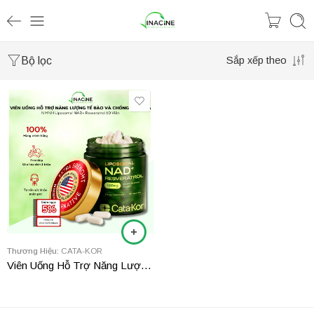
Bộ lọc
Sắp xếp theo
Thương Hiệu:
CATA-KOR
Viên Uống Hỗ Trợ Năng Lượng Tế Bào & Chống Lão Hóa NMNH Liposomal NAD+ Resveratrol 60 Viên