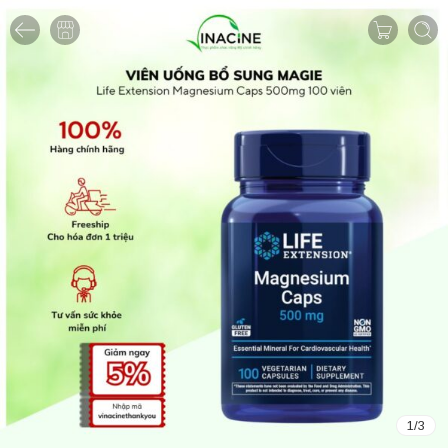
1
/
3