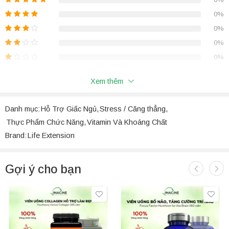
Life Extension Magnesium Caps 500mg 100 Viên
0%
Magie là một khoáng chất thiết yếu tham gia vào hơn 300 phản
ứng sinh hóa trong cơ thể, từ việc duy trì cơ bắp dẻo dai, ổn định
0%
nhịp tim cho đến xoa dịu hệ thần kinh để mang lại giấc ngủ sâu.
0%
Life Extension Magnesium Caps 500mg
mang đến công thức
0%
đột phá kết hợp 3 dạng Magie sinh khả dụng cao trong cùng một
viên nang. Đây là giải pháp hoàn hảo giúp bạn rũ bỏ mệt mỏi, giảm
Xem thêm
tình trạng chuột rút và chăm sóc sức khỏe tim mạch, thần kinh một
Đánh Giá
cách toàn diện nhất.
Danh mục:
Hỗ Trợ Giấc Ngủ
,
Stress / Căng thẳng
,
Chưa có đánh giá nào.
Thực Phẩm Chức Năng
,
Vitamin Và Khoáng Chất
Brand:
Life Extension
Gợi ý cho bạn