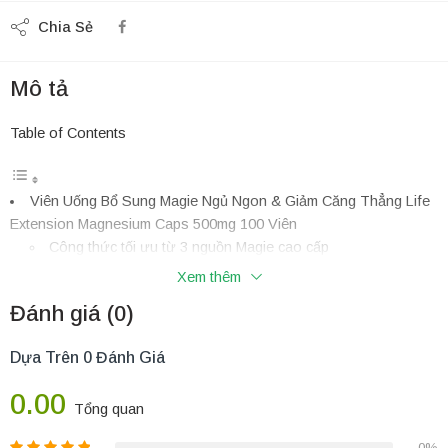
Chia Sẻ
Mô tả
Table of Contents
Viên Uống Bổ Sung Magie Ngủ Ngon & Giảm Căng Thẳng Life
Extension Magnesium Caps 500mg 100 Viên
Công thức tối ưu từ 3 nguồn Magie cao cấp
Thành phần chi tiết (Trong 1 viên chay)
Xem thêm
Công dụng vượt trội
Đánh giá (0)
Cách dùng & Hiệu quả
Đối tượng sử dụng
Dựa Trên 0 Đánh Giá
Câu hỏi thường gặp
NÊN MUA LIFE EXTENSION MAGNESIUM CAPS Ở ĐÂU
0.00
CHÍNH HÃNG 100%?
Tổng quan
Viên Uống Bổ Sung Magie Ngủ Ngon & Giảm Căng Thẳng
0%