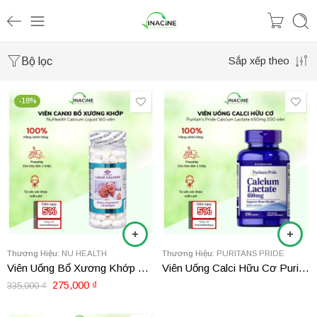
Bộ lọc
Sắp xếp theo
-18%
Thương Hiệu:
NU HEALTH
Thương Hiệu:
PURITANS PRIDE
Viên Uống Bổ Xương Khớp NuHealth Calcium Liquid 160 viên
Viên Uống Calci Hữu Cơ Puritan’s Pride Calcium Lactate 650mg
275,000
₫
335,000
₫