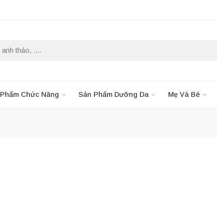
 Phẩm Chức Năng
Sản Phẩm Dưỡng Da
Mẹ Và Bé
N MẠI
-5%
-5%