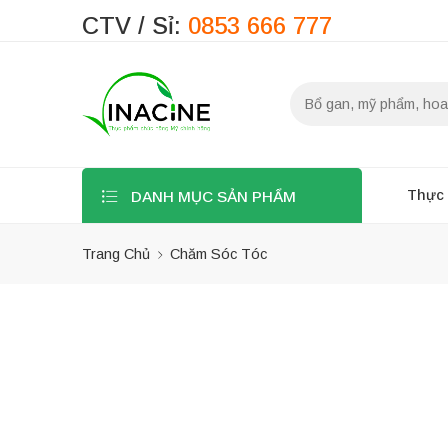
CTV / Sỉ:
0853 666 777
Thực
DANH MỤC SẢN PHẨM
Trang Chủ
Chăm Sóc Tóc
Bộ lọc
KHUYẾ
Danh mục sản
phẩm
HẾT