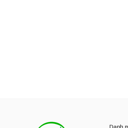
Thương Hiệu:
MIELLE
Dầu Dưỡng Dài Tóc Mielle Organics Rosemary Mint Scalp & Hair Strengthening Oil 59ml
330,000
₫
360,000
₫
Danh m