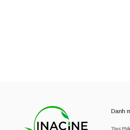
Thương Hiệu:
OWALA LIFE
Thương Hiệu:
OWALA L
Bình giữ nhiệt bằng thép không gỉ Owala 24oz
1,050,000
₫
–
1,300,000
₫
1,350,000
₫
Danh m
Thực Phẩ