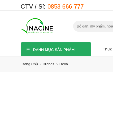
CTV / Sỉ:
0853 666 777
Thực
DANH MỤC SẢN PHẨM
Trang Chủ
Brands
Deva
Bộ lọc
-5%
Danh mục sản
phẩm