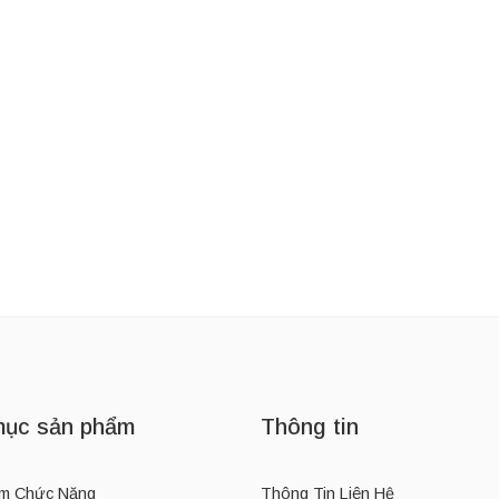
IFE
Thương Hiệu:
MIELLE
Thương Hiệu:
GO
Bình Giữ Nhiệt Phong Cách Thể Thao Owala FreeSip Insulated Stainless Steel Water Bottle 24oz
Dầu Dưỡng Dài Tóc Mielle Organics Rosemary Mint Scalp & Hair Strengthening Oil 59ml
330,000
₫
485,000
₫
360,000
₫
ục sản phẩm
Thông tin
m Chức Năng
Thông Tin Liên Hệ