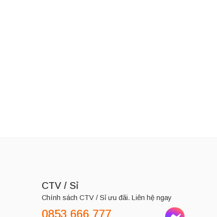
LD BOND
Thương Hiệu:
GOLD BOND
Kem dưỡng da Gold Bond Ultimate Rough & Bumpy Skin 226g
Kem dưỡng Gold Bond Age Renew Retinol Overnight 198g
280,000
₫
525,000
₫
CTV / Sỉ
Chính sách CTV / Sỉ ưu đãi. Liên hệ ngay
0853 666 777