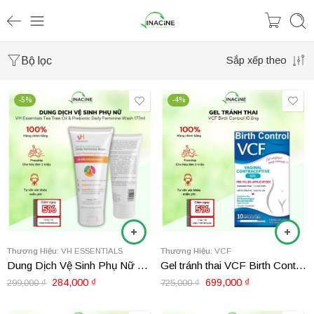
Bộ lọc
Sắp xếp theo
-5%
-4%
Thương Hiệu:
VH ESSENTIALS
Thương Hiệu:
VCF
Dung Dịch Vệ Sinh Phụ Nữ VH Essentials Tea Tree Oil & Prebiotic Daily Feminine Wash 177ml
Gel tránh thai VCF Birth Control 10 ống
284,000
₫
699,000
₫
299,000
₫
725,000
₫