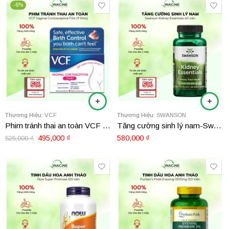
-6%
Thương Hiệu:
VCF
Thương Hiệu:
SWANSON
Phim tránh thai an toàn VCF Vaginal Contraceptive Film (9 films)
Tăng cường sinh lý nam-Swanson Kidney Essentials 60 viên
495,000
₫
580,000
₫
525,000
₫
1000mg 120 viên