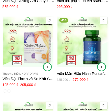
Viên Đặt Dưỡng Ẩm Chuyên Sâu Cho Vùng Kín Vagisan Feucht Creme Hộp 16 Viên
Viên đặt phụ khoa VH ssentials Prebiotic, Probiotic Vaginal Suppositories 15 viên
585,000
₫
295,000
₫
-15%
Viên Mầm Đậu Nành Puritan’s Pride Soy Isoflavones 120 viên
Thương Hiệu:
NORFORMS
Viên Đặt Thơm và Se Khít Cô Bé Norforms
275,000
₫
325,000
₫
195,000
₫
–
205,000
₫