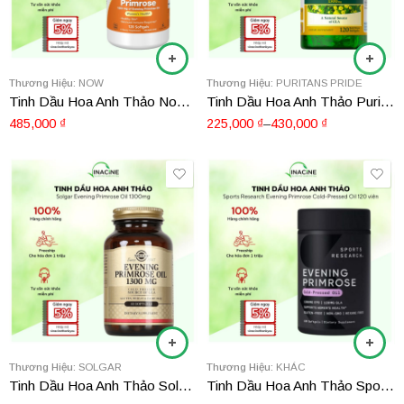
1300mg 120 viên
500mg 100 viên
Thương Hiệu:
NOW
Thương Hiệu:
PURITANS PRIDE
Tinh Dầu Hoa Anh Thảo Now Super Primrose 120 viên
Tinh Dầu Hoa Anh Thảo Puritan’s Pride Evening 120 Viên
485,000
₫
225,000
₫
–
430,000
₫
Thương Hiệu:
SOLGAR
Thương Hiệu:
KHÁC
Tinh Dầu Hoa Anh Thảo Solgar Evening Primrose Oil 1300mg
Tinh Dầu Hoa Anh Thảo Sports Research Evening Primrose Cold-Pressed Oil 120 viên