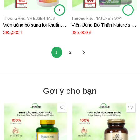
Thương Hiệu:
VH ESSENTIALS
Thương Hiệu:
NATURE'S WAY
Viên uống bổ sung lợi khuẩn, Hỗ trợ tiết niệu – phụ khoa VH Essentials Probiotic Cranberry 60 viên
Viên Uống Bổ Thận Nature’s Way Kidney Bladder 100 viên
395,000
₫
395,000
₫
1
2
Gợi ý cho bạn
1000mg 120 viên