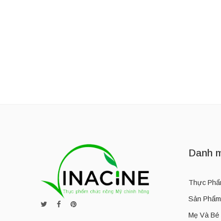
Amazing Grass
Anessa
Aplha Flow
+ Show more
Danh m
Thực Phẩ
Sản Phẩm
Mẹ Và Bé