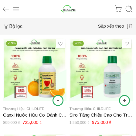
Bộ lọc
Sắp xếp theo
-19%
-22%
Thương Hiệu:
CHILDLIFE
Thương Hiệu:
CHILDLIFE
Canxi Nước Hữu Cơ Dành Cho Trẻ Em ChildLife Liquid Calcium with Magnesium 473ml – Hương cam
Siro Tăng Chiều Cao Cho Trẻ Thấp Bé ChildLife Clinicals Bone Health 473ml
725,000
₫
975,000
₫
899,000
₫
1,250,000
₫