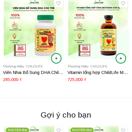
Thương Hiệu:
CHILDLIFE
Thương Hiệu:
CHILDLIFE
Viên Nhai Bổ Sung DHA ChildLife Essentials Pure DHA Chewable 90 viên
Vitamin tổng hợp ChildLife Multi Vitamin Mineral 237ml
285,000
₫
725,000
₫
Gợi ý cho bạn
KHUYẾN MẠI
KHUYẾN MẠI