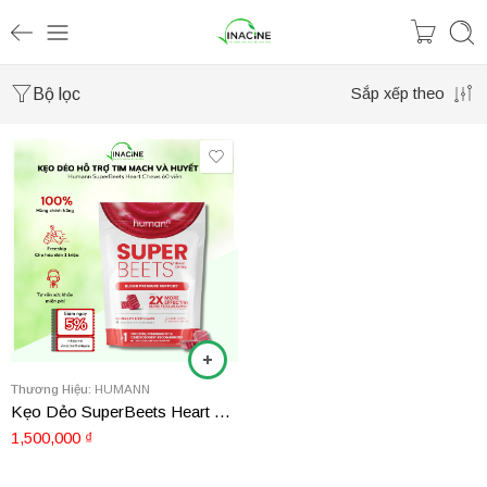
Bộ lọc
Sắp xếp theo
Thương Hiệu:
HUMANN
Kẹo Dẻo SuperBeets Heart Chews Hỗ Trợ Tim Mạch Và Huyết Áp 60 Viên
1,500,000
₫