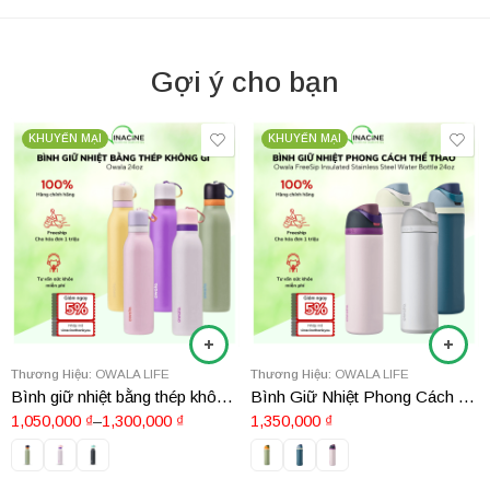
Gợi ý cho bạn
KHUYẾN MẠI
KHUYẾN MẠI
Thương Hiệu:
OWALA LIFE
Thương Hiệu:
OWALA LIFE
Bình giữ nhiệt bằng thép không gỉ Owala 24oz
Bình Giữ Nhiệt Phong Cách Thể Thao Owala FreeSip Insulated Stainless Steel Water Bottle 24oz
1,050,000
₫
–
1,300,000
₫
1,350,000
₫