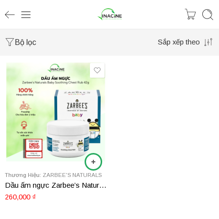
Bộ lọc
Sắp xếp theo
Thương Hiệu:
ZARBEE'S NATURALS
Dầu ấm ngực Zarbee’s Naturals Baby Soothing Chest Rub 42g
260,000
₫