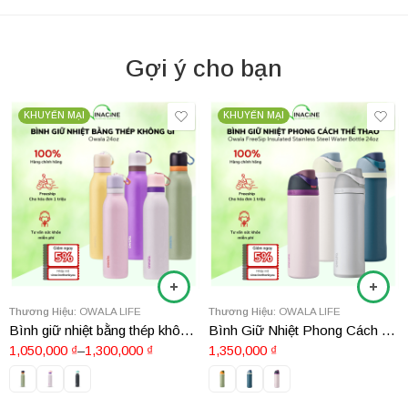
Gợi ý cho bạn
KHUYẾN MẠI
KHUYẾN MẠI
Thương Hiệu:
OWALA LIFE
Thương Hiệu:
OWALA LIFE
Bình giữ nhiệt bằng thép không gỉ Owala 24oz
Bình Giữ Nhiệt Phong Cách Thể Thao Owala FreeSip Insulated Stainless Steel Water Bottle 24oz
1,050,000
₫
–
1,300,000
₫
1,350,000
₫