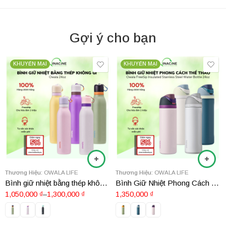
Gợi ý cho bạn
KHUYẾN MẠI
KHUYẾN MẠI
Thương Hiệu:
OWALA LIFE
Thương Hiệu:
OWALA LIFE
Bình giữ nhiệt bằng thép không gỉ Owala 24oz
Bình Giữ Nhiệt Phong Cách Thể Thao Owala FreeSip Insulated Stainless Steel Water Bottle 24oz
1,050,000
₫
–
1,300,000
₫
1,350,000
₫