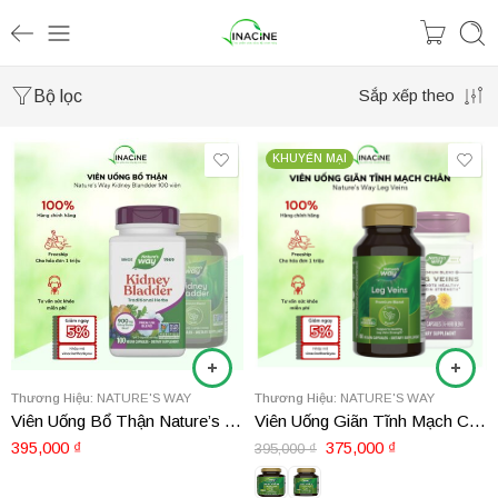
Bộ lọc
Sắp xếp theo
KHUYẾN MẠI
Thương Hiệu:
NATURE'S WAY
Thương Hiệu:
NATURE'S WAY
Viên Uống Bổ Thận Nature’s Way Kidney Bladder 100 viên
Viên Uống Giãn Tĩnh Mạch Chân Nature’s Way Leg Veins
395,000
₫
375,000
₫
395,000
₫