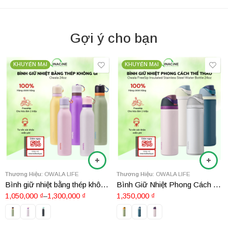
Gợi ý cho bạn
KHUYẾN MẠI
KHUYẾN MẠI
Thương Hiệu:
OWALA LIFE
Thương Hiệu:
OWALA LIFE
Bình giữ nhiệt bằng thép không gỉ Owala 24oz
Bình Giữ Nhiệt Phong Cách Thể Thao Owala FreeSip Insulated Stainless Steel Water Bottle 24oz
1,050,000
₫
–
1,300,000
₫
1,350,000
₫