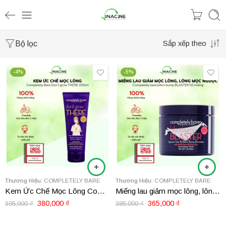
Bộ lọc
Sắp xếp theo
-4%
-5%
Thương Hiệu:
COMPLETELY BARE
Thương Hiệu:
COMPLETELY BARE
Kem Ức Chế Mọc Lông Completely Bare Don’t grow THERE 200ml
Miếng lau giảm mọc lông, lông mọc ngược Completely bare bikini bump BLASTER 50 miếng
380,000
₫
365,000
₫
395,000
₫
385,000
₫