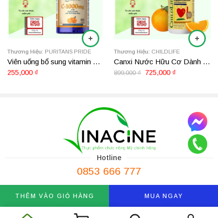
Thương Hiệu:
PURITANS PRIDE
Thương Hiệu:
CHILDLIFE
Viên uống bổ sung vitamin C-1000mg Puritan’s Pride 100 viên
Canxi Nước Hữu Cơ Dành Cho Trẻ Em ChildLife Liquid Calcium with Magnesium 473ml – Hương cam
255,000
₫
725,000
₫
899,000
₫
Điểm vượt trội của dầu cá Na Uy Carlson Super
Omega-3 Gems
Nguồn gốc tinh khiết từ đại dương:
Carlson sử dụng nguồn
cá nước lạnh, được đánh bắt bền bỉ tại các vùng biển sâu của Na
Uy. Quá trình chế biến và đóng chai được kiểm soát nghiêm ngặt
Hotline
để giữ trọn vẹn độ tươi mới.
0853 666 777
Sản phẩm sử dụng Omega-3 dạng
Ethyl Ester (EE)
. Đây là
dạng cấu trúc dầu cá được chưng cất phân tử hiện đại để loại bỏ
hoàn toàn các tạp chất, kim loại nặng, đồng thời cô đặc được hàm
THÊM VÀO GIỎ HÀNG
MUA NGAY
lượng EPA/DHA chuẩn hóa y khoa cao hơn nhiều so với dầu cá
thô thông thường, cực kỳ an toàn để bổ sung hằng ngày.