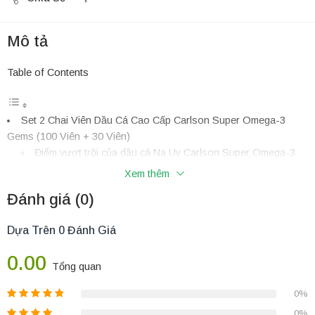
Mô tả
Table of Contents
Set 2 Chai Viên Dầu Cá Cao Cấp Carlson Super Omega-3
Gems (100 Viên + 30 Viên)
Điểm vượt trội của dầu cá Na Uy Carlson Super Omega-3
Gems
Xem thêm
Thành phần dinh dưỡng (Trong mỗi liều dùng 2 viên)
Đánh giá (0)
Công dụng vượt trội
Cách dùng & Hiệu quả
Dựa Trên 0 Đánh Giá
Đối tượng sử dụng
Câu hỏi thường gặp
0.00
NÊN MUA SET DẦU CÁ CARLSON SUPER OMEGA-3 GEMS
Tổng quan
Ở ĐÂU CHÍNH HÃNG 100%?
0%
Set 2 Chai Viên Dầu Cá Cao Cấp Carlson Super Omega-3
Gems (100 Viên + 30 Viên)
0%