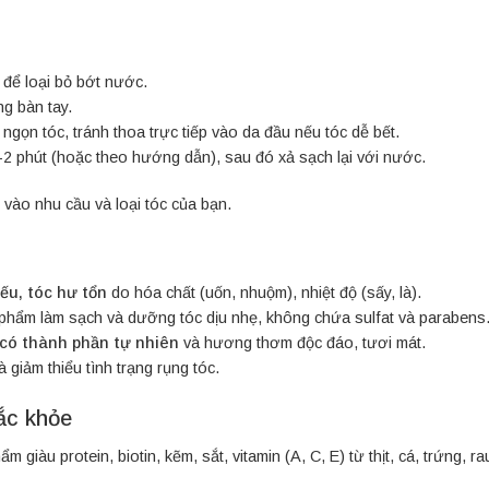
 để loại bỏ bớt nước.
g bàn tay.
gọn tóc, tránh thoa trực tiếp vào da đầu nếu tóc dễ bết.
2 phút (hoặc theo hướng dẫn), sau đó xả sạch lại với nước.
 vào nhu cầu và loại tóc của bạn.
yếu, tóc hư tổn
do hóa chất (uốn, nhuộm), nhiệt độ (sấy, là).
phẩm làm sạch và dưỡng tóc dịu nhẹ, không chứa sulfat và parabens
có thành phần tự nhiên
và hương thơm độc đáo, tươi mát.
 giảm thiểu tình trạng rụng tóc.
ắc khỏe
 giàu protein, biotin, kẽm, sắt, vitamin (A, C, E) từ thịt, cá, trứng, 