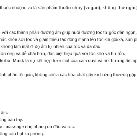
, thuốc nhuộm, và là sản phẩm
thuần chay (vegan)
,
không thử nghiệ
với các thành phần dưỡng ẩm giúp nuôi dưỡng tóc từ gốc đến ngọn, cả
ắc khỏe sợi tóc và giảm thiểu tác động mạnh lên tóc khi gội/xả, sản 
không làm mất đi độ ẩm tự nhiên của tóc và da đầu.
n óng và dễ chải hơn, đặc biệt hiệu quả với tóc khô và hư tổn.
Herbal Musk
là sự kết hợp tươi mát của cam quýt và nốt hương ấm áp
nh phần tối giản, không chứa các hóa chất gây kích ứng thường gặp
 ấm.
òng bàn tay.
tóc, massage nhẹ nhàng da đầu và tóc.
hông còn bọt xà phòng.