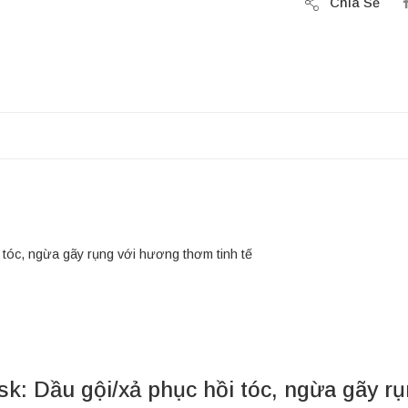
Chia Sẻ
i tóc, ngừa gãy rụng với hương thơm tinh tế
sk: Dầu gội/xả phục hồi tóc, ngừa gãy r