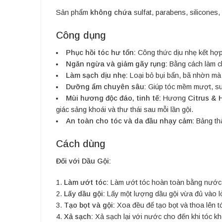
Sản phẩm
không chứa
sulfat, parabens, silicones
Công dụng
Phục hồi tóc hư tổn:
Công thức dịu nhẹ kết hợp 
Ngăn ngừa và giảm gãy rụng:
Bằng cách làm ch
Làm sạch dịu nhẹ:
Loại bỏ bụi bẩn, bã nhờn mà 
Dưỡng ẩm chuyên sâu:
Giúp tóc mềm mượt, suô
Mùi hương độc đáo, tinh tế:
Hương
Citrus & 
giác sảng khoái và thư thái sau mỗi lần gội.
An toàn cho tóc và da đầu nhạy cảm:
Bảng thà
Cách dùng
Đối với Dầu Gội:
Làm ướt tóc:
Làm ướt tóc hoàn toàn bằng nước
Lấy dầu gội:
Lấy một lượng dầu gội vừa đủ vào l
Tạo bọt và gội:
Xoa đều để tạo bọt và thoa lên 
Xả sạch:
Xả sạch lại với nước cho đến khi tóc k