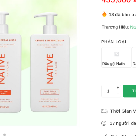
13 đã bán tr
Thương Hiệu:
Na
PHÂN LOẠI
Dầu gội Native Citrus
+
T
−
Thời Gian V
17
người
đa