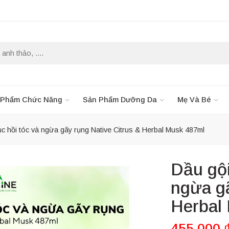
 Phẩm Chức Năng
Sản Phẩm Dưỡng Da
Mẹ Và Bé
ục hồi tóc và ngừa gãy rụng Native Citrus & Herbal Musk 487ml
Dầu gội
ngừa gã
Herbal
455,000