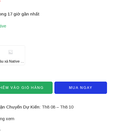
ong 17 giờ gần nhất
tive
Dầu xả Native Citrus
HÊM VÀO GIỎ HÀNG
MUA NGAY
ận Chuyển Dự Kiến:
Th8 08 – Th8 10
ng xem