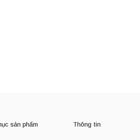
IFE
Thương Hiệu:
MIELLE
Thương Hiệu:
GO
Bình Giữ Nhiệt Phong Cách Thể Thao Owala FreeSip Insulated Stainless Steel Water Bottle 24oz
Dầu Dưỡng Dài Tóc Mielle Organics Rosemary Mint Scalp & Hair Strengthening Oil 59ml
330,000
₫
485,000
₫
360,000
₫
ục sản phẩm
Thông tin