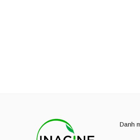
Thương Hiệu:
OWALA LIFE
Thương Hiệu:
OWALA L
Bình giữ nhiệt bằng thép không gỉ Owala 24oz
1,050,000
₫
–
1,300,000
₫
1,350,000
₫
Danh m