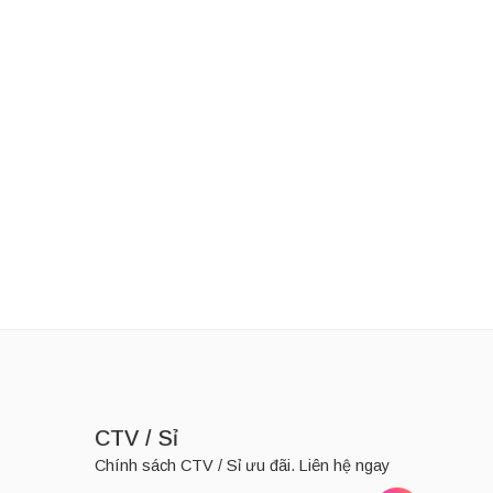
LD BOND
Thương Hiệu:
GOLD BOND
Kem dưỡng da Gold Bond Ultimate Rough & Bumpy Skin 226g
Kem dưỡng Gold Bond Age Renew Retinol Overnight 198g
280,000
₫
525,000
₫
CTV / Sỉ
Chính sách CTV / Sỉ ưu đãi. Liên hệ ngay