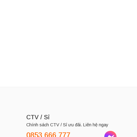
LD BOND
Thương Hiệu:
GOLD BOND
Kem dưỡng da Gold Bond Ultimate Rough & Bumpy Skin 226g
Kem dưỡng Gold Bond Age Renew Retinol Overnight 198g
280,000
₫
525,000
₫
CTV / Sỉ
Chính sách CTV / Sỉ ưu đãi. Liên hệ ngay
0853 666 777