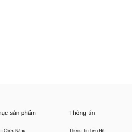
IFE
Thương Hiệu:
MIELLE
Thương Hiệu:
GO
Bình Giữ Nhiệt Phong Cách Thể Thao Owala FreeSip Insulated Stainless Steel Water Bottle 24oz
Dầu Dưỡng Dài Tóc Mielle Organics Rosemary Mint Scalp & Hair Strengthening Oil 59ml
330,000
₫
485,000
₫
360,000
₫
ục sản phẩm
Thông tin
m Chức Năng
Thông Tin Liên Hệ