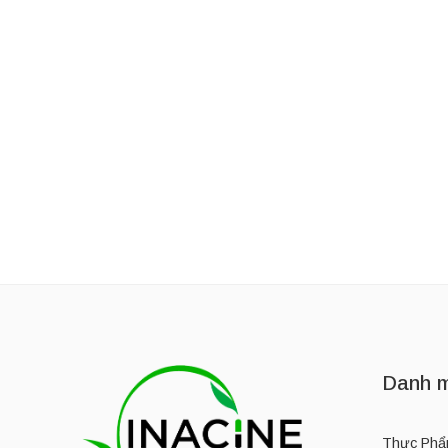
Thương Hiệu:
OWALA LIFE
Thương Hiệu:
OWALA L
Bình giữ nhiệt bằng thép không gỉ Owala 24oz
1,050,000
₫
–
1,300,000
₫
1,350,000
₫
Danh m
Thực Phẩ