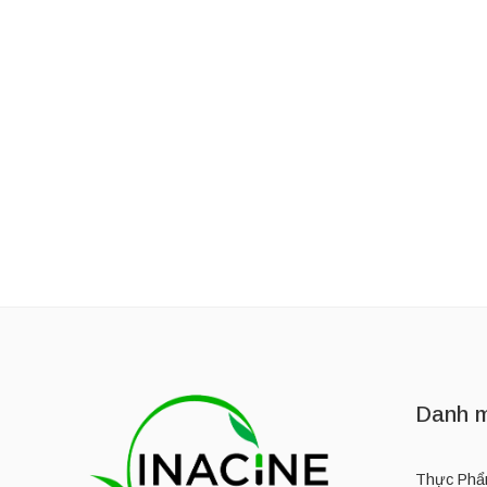
Thương Hiệu:
OWALA LIFE
Thương Hiệu:
OWALA L
Bình giữ nhiệt bằng thép không gỉ Owala 24oz
1,050,000
₫
–
1,300,000
₫
1,350,000
₫
Danh m
Thực Phẩ