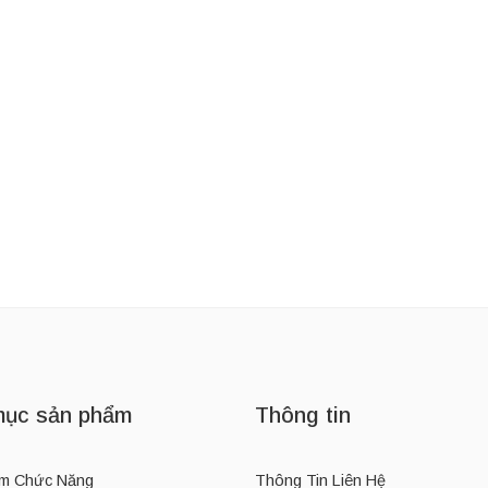
IFE
Thương Hiệu:
MIELLE
Thương Hiệu:
GO
Bình Giữ Nhiệt Phong Cách Thể Thao Owala FreeSip Insulated Stainless Steel Water Bottle 24oz
Dầu Dưỡng Dài Tóc Mielle Organics Rosemary Mint Scalp & Hair Strengthening Oil 59ml
330,000
₫
485,000
₫
360,000
₫
ục sản phẩm
Thông tin
m Chức Năng
Thông Tin Liên Hệ