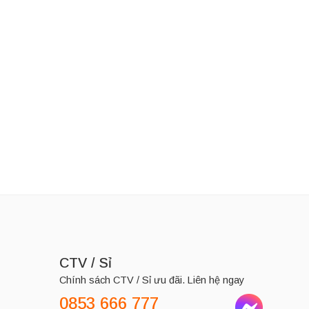
LD BOND
Thương Hiệu:
GOLD BOND
Kem dưỡng da Gold Bond Ultimate Rough & Bumpy Skin 226g
Kem dưỡng Gold Bond Age Renew Retinol Overnight 198g
280,000
₫
525,000
₫
CTV / Sỉ
Chính sách CTV / Sỉ ưu đãi. Liên hệ ngay
0853 666 777