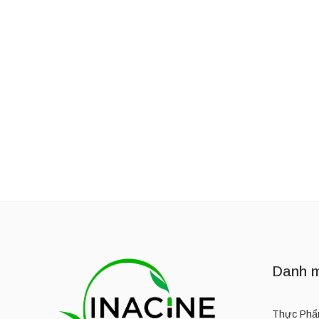
Thương Hiệu:
OWALA LIFE
Thương Hiệu:
OWALA L
Bình giữ nhiệt bằng thép không gỉ Owala 24oz
1,050,000
₫
–
1,300,000
₫
1,350,000
₫
Danh m
Thực Phẩ