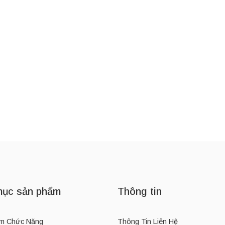
IFE
Thương Hiệu:
MIELLE
Thương Hiệu:
GO
Bình Giữ Nhiệt Phong Cách Thể Thao Owala FreeSip Insulated Stainless Steel Water Bottle 24oz
Dầu Dưỡng Dài Tóc Mielle Organics Rosemary Mint Scalp & Hair Strengthening Oil 59ml
330,000
₫
485,000
₫
360,000
₫
ục sản phẩm
Thông tin
m Chức Năng
Thông Tin Liên Hệ