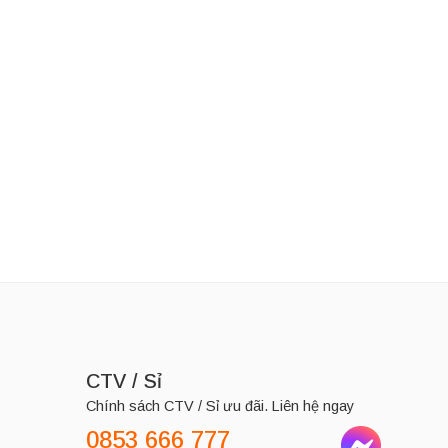
LD BOND
Thương Hiệu:
GOLD BOND
Kem dưỡng da Gold Bond Ultimate Rough & Bumpy Skin 226g
Kem dưỡng Gold Bond Age Renew Retinol Overnight 198g
280,000
₫
525,000
₫
CTV / Sỉ
Chính sách CTV / Sỉ ưu đãi. Liên hệ ngay
0853 666 777