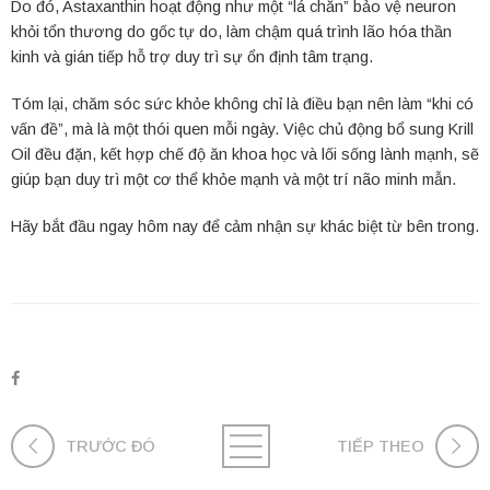
Do đó, Astaxanthin hoạt động như một “lá chắn” bảo vệ neuron
khỏi tổn thương do gốc tự do, làm chậm quá trình lão hóa thần
kinh và gián tiếp hỗ trợ duy trì sự ổn định tâm trạng.
Tóm lại, chăm sóc sức khỏe không chỉ là điều bạn nên làm “khi có
vấn đề”, mà là một thói quen mỗi ngày. Việc chủ động bổ sung Krill
Oil đều đặn, kết hợp chế độ ăn khoa học và lối sống lành mạnh, sẽ
giúp bạn duy trì một cơ thể khỏe mạnh và một trí não minh mẫn.
Hãy bắt đầu ngay hôm nay để cảm nhận sự khác biệt từ bên trong.
TRƯỚC ĐÓ
TIẾP THEO