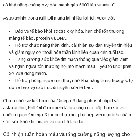
có khả năng chống oxy hóa mạnh gấp 6000 lần vitamin C.
Astaxanthin trong Krill Oil mang lại nhiều lợi ích vượt trội:
Bảo vệ tế bào khỏi stress oxy hóa, hạn chế tổn thương
màng tế bào, protein và DNA.
Hỗ trợ chức năng thần kinh, cải thiện sự dẫn truyền tín hiệu
và giảm nguy cơ thoái hóa thần kinh liên quan đến tuổi tác.
Tăng cường sức khỏe tim mạch thông qua việc giảm viêm
và ngăn ngừa tổn thương nội mô mạch máu – yếu tố khởi phát
xơ vữa động mạch.
Hỗ trợ phòng ngừa ung thư, nhờ khả năng trung hòa gốc tự
do và bảo vệ cấu trúc di truyền của tế bào.
Chính nhờ sự kết hợp của Omega-3 dạng phospholipid và
astaxanthin, Krill Oil được xem là lựa chọn cao cấp hơn so với
nhiều nguồn Omega-3 thông thường, phù hợp với mục tiêu chăm
sóc sức khỏe tim mạch và não bộ lâu dài.
Cải thiện tuần hoàn máu và tăng cường năng lượng cho