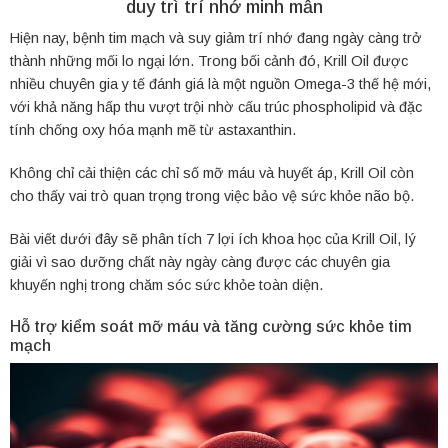
duy trì trí nhớ minh mẫn
Hiện nay, bệnh tim mạch và suy giảm trí nhớ đang ngày càng trở
thành những mối lo ngại lớn. Trong bối cảnh đó, Krill Oil được
nhiều chuyên gia y tế đánh giá là một nguồn Omega-3 thế hệ mới,
với khả năng hấp thu vượt trội nhờ cấu trúc phospholipid và đặc
tính chống oxy hóa mạnh mẽ từ astaxanthin.
Không chỉ cải thiện các chỉ số mỡ máu và huyết áp, Krill Oil còn
cho thấy vai trò quan trọng trong việc bảo vệ sức khỏe não bộ.
Bài viết dưới đây sẽ phân tích 7 lợi ích khoa học của Krill Oil, lý
giải vì sao dưỡng chất này ngày càng được các chuyên gia
khuyến nghị trong chăm sóc sức khỏe toàn diện.
Hỗ trợ kiểm soát mỡ máu và tăng cường sức khỏe tim
mạch