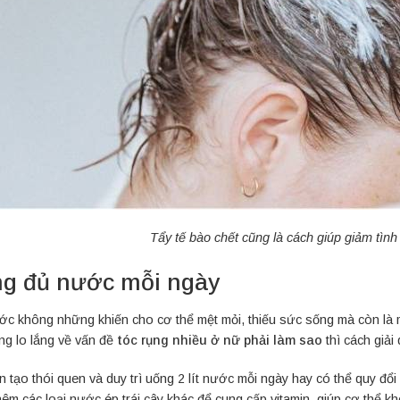
Tẩy tế bào chết cũng là cách giúp giảm tình
g đủ nước mỗi ngày
ớc không những khiến cho cơ thể mệt mỏi, thiếu sức sống mà còn là 
ng lo lắng về vấn đề
tóc rụng nhiều ở nữ phải làm sao
thì cách giả
 tạo thói quen và duy trì uống 2 lít nước mỗi ngày hay có thể quy đổi
hêm các loại nước ép trái cây khác để cung cấp vitamin, giúp cơ thể 