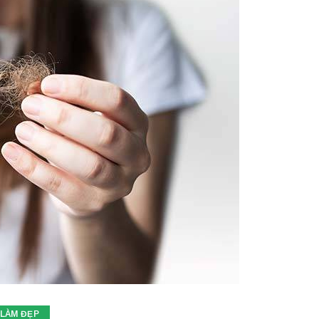
 LÀM ĐẸP