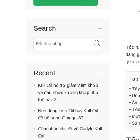
Search
Tóc rụ
đang g
lý tóc 
Recent
Tab
Krill Oil hỗ trợ giảm viêm khớp
Tẩy
và đau nhức xương khớp như
Uốn
thế nào?
Ăn 
Tóc
Nên dùng Fish Oil hay Krill Oil
Một
để bổ sung Omega-3?
Sử d
Cảm nhận chi tiết về Carlyle Krill
Oil