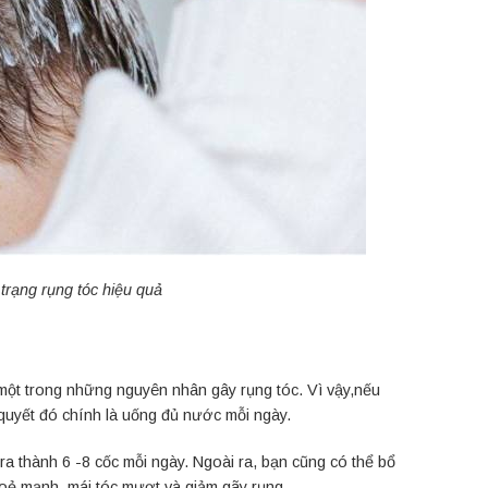
 trạng rụng tóc hiệu quả
một trong những nguyên nhân gây rụng tóc. Vì vậy,nếu
i quyết đó chính là uống đủ nước mỗi ngày.
 ra thành 6 -8 cốc mỗi ngày. Ngoài ra, bạn cũng có thể bổ
khoẻ mạnh, mái tóc mượt và giảm gãy rụng.