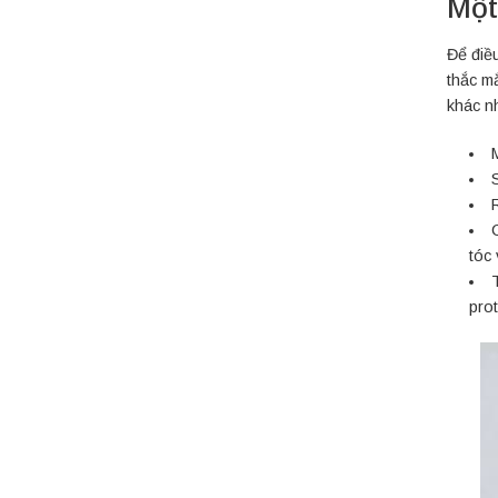
Một
Để điều
thắc m
khác n
M
tóc 
prot