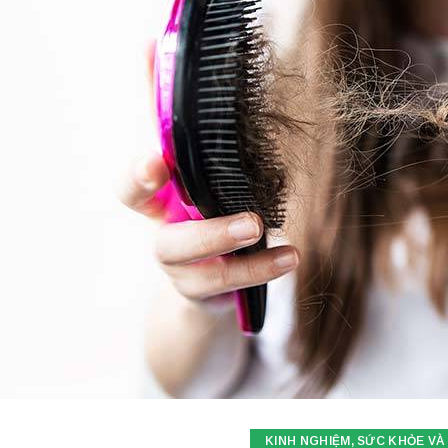
KINH NGHIỆM
,
SỨC KHỎE VÀ