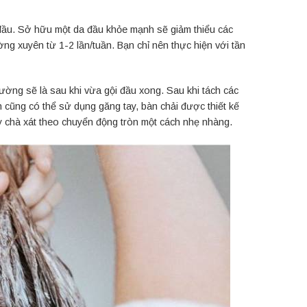
i đầu. Sở hữu một da đầu khỏe mạnh sẽ giảm thiểu các
g xuyên từ 1-2 lần/tuần. Bạn chỉ nên thực hiện với tần
ường sẽ là sau khi vừa gội đầu xong. Sau khi tách các
n cũng có thể sử dụng găng tay, bàn chải được thiết kế
hãy chà xát theo chuyển động tròn một cách nhẹ nhàng.