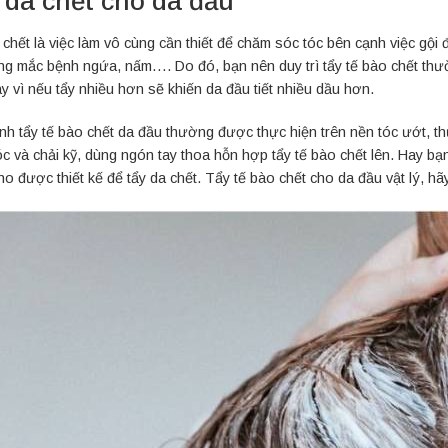
 da chết cho da đầu
 chết là việc làm vô cùng cần thiết để chăm sóc tóc bên cạnh việc gộ
ng mắc bệnh ngứa, nấm…. Do đó, bạn nên duy trì tẩy tế bào chết thườn
y vì nếu tẩy nhiều hơn sẽ khiến da đầu tiết nhiều dầu hơn.
ình tẩy tế bào chết da đầu thường được thực hiện trên nền tóc ướt, th
c và chải kỹ, dùng ngón tay thoa hỗn hợp tẩy tế bào chết lên. Hay bạ
ho được thiết kế để tẩy da chết. Tẩy tế bào chết cho da đầu vật lý, 