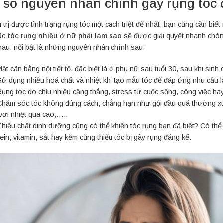
 số nguyên nhân chính gây rụng tóc
 trị được tình trạng rụng tóc một cách triệt để nhất, bạn cũng cần biế
ắc
tóc rụng nhiều ở nữ phải làm sao
sẽ được giải quyết nhanh chóng
hau, nổi bật là những nguyên nhân chính sau:
ất cân bằng nội tiết tố, đặc biệt là ở phụ nữ sau tuổi 30, sau khi sin
Sử dụng nhiều hoá chất và nhiệt khi tạo mẫu tóc để đáp ứng nhu cầu l
Rụng tóc do chịu nhiều căng thẳng, stress từ cuộc sống, công việc hay
Chăm sóc tóc không đúng cách, chẳng hạn như gội đầu quá thường xuyê
với nhiệt quá cao,…..
Thiếu chất dinh dưỡng cũng có thể khiến tóc rụng bạn đã biết? Có thể
ein, vitamin, sắt hay kẽm cũng thiếu tóc bị gãy rụng đáng kể.