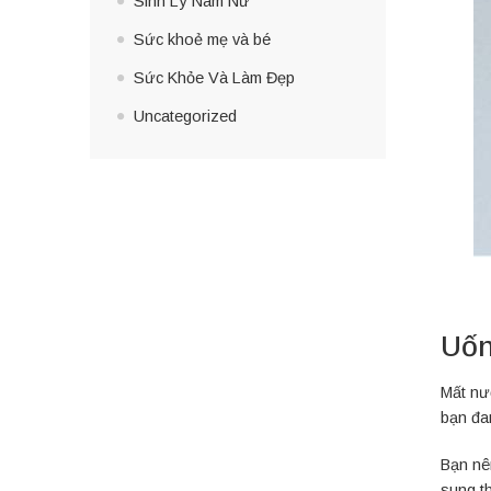
Sinh Lý Nam Nữ
Sức khoẻ mẹ và bé
Sức Khỏe Và Làm Đẹp
Uncategorized
Uốn
Mất nư
bạn đa
Bạn nên
sung t