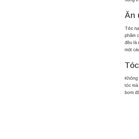
Ăn 
Tóc rụ
phẩm c
đều là
một cá
Tóc
Không 
tóc mà 
bơm đầ