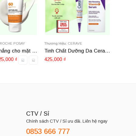
 ROCHE POSAY
Thương Hiệu:
CERAVE
Thương Hi
Kem chống nắng cho mặt và toàn thân La Roche-Posay Anthelios Melt-In Milk Suncreen SPF 60
Tinh Chất Dưỡng Da Cerave Skin Renewing Vitamin C 30ml
25,000
₫
425,000
₫
245,00
CTV / Sỉ
Chính sách CTV / Sỉ ưu đãi. Liên hệ ngay
0853 666 777