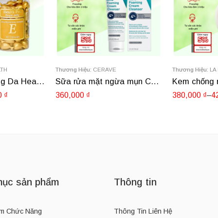
LTH
Thương Hiệu:
CERAVE
Thương Hiệu:
LA
Viên Thoa Dưỡng Da Health Pro Sữa Ong Chúa Và Vitamin E 90 viên
Sữa rửa mặt ngừa mụn Cerave Acne Foaming cream Cleanser 150ml của Mỹ
0
₫
360,000
₫
380,000
₫
–
4
ục sản phẩm
Thông tin
m Chức Năng
Thông Tin Liên Hệ