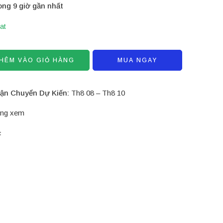
ong 9 giờ gần nhất
at
HÊM VÀO GIỎ HÀNG
MUA NGAY
ận Chuyển Dự Kiến:
Th8 08 – Th8 10
ng xem