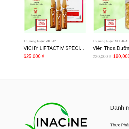
Thương Hiệu:
VICHY
Thương Hiệu:
NU HEA
VICHY LIFTACTIV SPECIALIST AMPOULE PEPTIDE-C 10 ống
625,000
₫
180,00
220,000
₫
Danh m
Thực Phẩ