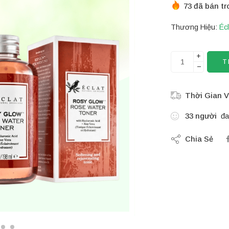
73 đã bán tr
Thương Hiệu:
Écl
+
T
−
Thời Gian V
33
người
đa
Chia Sẻ