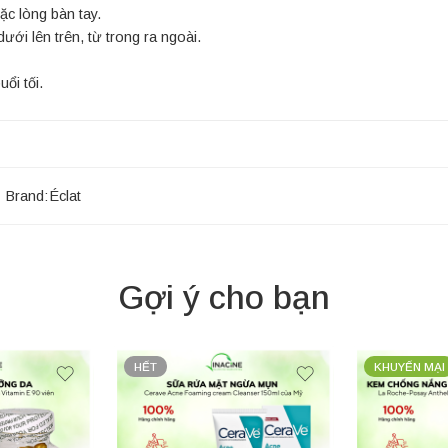
ặc lòng bàn tay.
ới lên trên, từ trong ra ngoài.
ổi tối.
Brand:
Éclat
Gợi ý cho bạn
HẾT
KHUYẾN MẠI