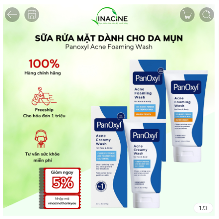
1
/
3