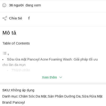
36
người
đang xem
Chia Sẻ
Mô tả
Table of Contents
Sữa rửa mặt Panoxyl Acne Foaming Wash: Giải pháp tối ưu
cho làn da mụn
Thành phần
Công Dụng
Xem thêm
Cách Dùng
Đối Tượng Sử Dụng
SKU:
Không áp dụng
Các Mẹo Vặt Bảo Vệ Sức Khỏe Da Mụn
Danh mục:
Chăm Sóc Da Mặt
,
Sản Phẩm Dưỡng Da
,
Sữa Rửa Mặt
Sữa rửa mặt Panoxyl Acne Foaming Wash: Giải
Brand:
Panoxyl
pháp tối ưu cho làn da mụn