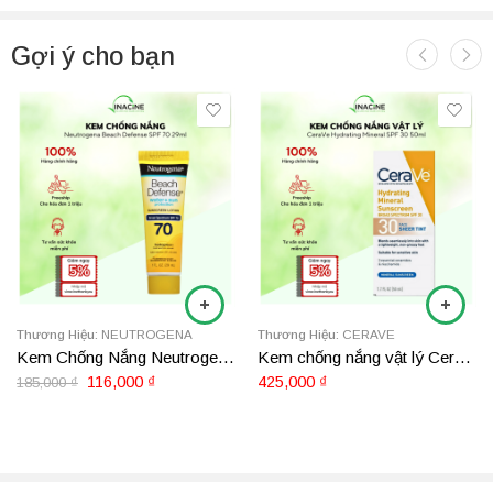
Panoxyl Acne Foaming Wash
là một trong những sản phẩm trị
mụn được tin dùng rộng rãi trên thị trường hiện nay. Với hai nồng
Gợi ý cho bạn
độ chính là 4% và 10% Benzoyl Peroxide, sản phẩm này phù hợp
với nhiều mức độ mụn khác nhau, từ nhẹ đến nặng.
Thương Hiệu:
NEUTROGENA
Thương Hiệu:
CERAVE
Kem Chống Nắng Neutrogena Beach Defense SPF 70 29ml
Kem chống nắng vật lý CeraVe Hydrating Mineral SPF 30 50ml
116,000
₫
425,000
₫
185,000
₫