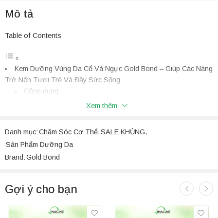
Mô tả
Table of Contents
Kem Dưỡng Vùng Da Cổ Và Ngực Gold Bond – Giúp Các Nàng
Trở Nên Tươi Trẻ Và Đầy Sức Sống
Công dụng
Thành phần
Xem thêm
Hướng dẫn sử dụng:
Đối tượng sử dụng:
Danh mục:
Chăm Sóc Cơ Thể
,
SALE KHỦNG
,
Kem Dưỡng Vùng Da Cổ Và Ngực Gold Bond –
Sản Phẩm Dưỡng Da
Giúp Các Nàng Trở Nên Tươi Trẻ Và Đầy Sức
Brand:
Gold Bond
Sống
Kem dưỡng vùng da cổ và ngực Gold Bond là sản phẩm chăm sóc
da chất lượng cao giúp cung cấp nhiều dưỡng chất có lợi cho
Gợi ý cho bạn
vùng này. Với công thức độc đáo, sản phẩm giúp cải thiện tình
trạng da lão hóa đem lại làn da mịn màng, mềm mại hơn bao giờ