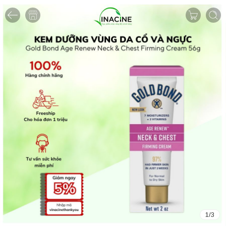
1
/
3