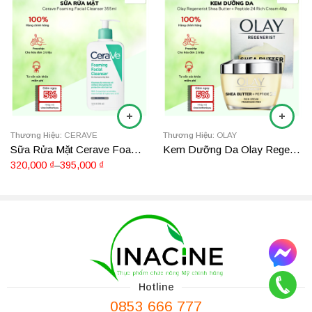
hết.
473ml
355ml
Thương Hiệu:
CERAVE
Thương Hiệu:
OLAY
Sữa Rửa Mặt Cerave Foaming Facial Cleanser 355ml
Kem Dưỡng Da Olay Regenerist Shea Butter + Peptide 24 48g
320,000
₫
–
395,000
₫
Hotline
0853 666 777