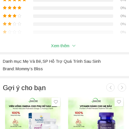
Support Reset My Body Gummies
là sản phẩm được thiết kế
0%
chuyên biệt, nhằm cung cấp các dưỡng chất thiết yếu giúp phụ nữ
phục hồi cơ thể sau quá trình sinh nở
, tăng cường năng lượng
0%
và cân bằng tâm trạng. Với hương vị thơm ngon và dạng kẹo dẻo
0%
tiện lợi, đây là cách dễ dàng và thú vị để các bà mẹ chăm sóc sức
0%
khỏe của chính mình.
Xem thêm
Đánh Giá
Danh mục:
Mẹ Và Bé
,
SP Hỗ Trợ Quá Trình Sau Sinh
Chưa có đánh giá nào.
Brand:
Mommy’s Bliss
Gợi ý cho bạn