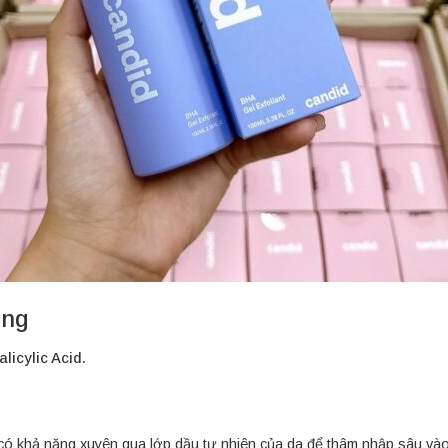
ụng
licylic Acid.
 có khả năng xuyên qua lớp dầu tự nhiên của da để thâm nhập sâu vào