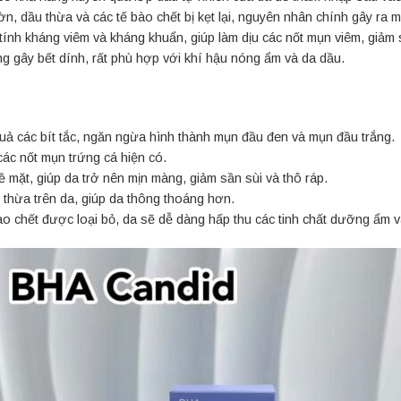
n, dầu thừa và các tế bào chết bị kẹt lại, nguyên nhân chính gây ra 
ính kháng viêm và kháng khuẩn, giúp làm dịu các nốt mụn viêm, giảm
g gây bết dính, rất phù hợp với khí hậu nóng ẩm và da dầu.
quả các bít tắc, ngăn ngừa hình thành mụn đầu đen và mụn đầu trắng.
ác nốt mụn trứng cá hiện có.
ề mặt, giúp da trở nên mịn màng, giảm sần sùi và thô ráp.
 thừa trên da, giúp da thông thoáng hơn.
ào chết được loại bỏ, da sẽ dễ dàng hấp thu các tinh chất dưỡng ẩm và