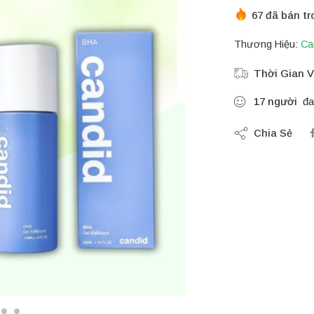
67 đã bán tr
Thương Hiệu:
Ca
Thời Gian V
17
người
đa
Chia Sẻ