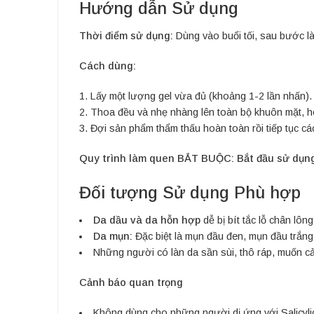
Hướng dẫn Sử dụng
Thời điểm sử dụng:
Dùng vào buổi tối, sau bước là
Cách dùng:
Lấy một lượng gel vừa đủ (khoảng 1-2 lần nhấn).
Thoa đều và nhẹ nhàng lên toàn bộ khuôn mặt, h
Đợi sản phẩm thẩm thấu hoàn toàn rồi tiếp tục 
Quy trình làm quen BẮT BUỘC:
Bắt đầu sử dụng
Đối tượng Sử dụng Phù hợp
Da dầu và da hỗn hợp
dễ bị bít tắc lỗ chân lông
Da mụn:
Đặc biệt là mụn đầu đen, mụn đầu trắng
Những người có làn da sần sùi, thô ráp, muốn cải
Cảnh báo quan trọng
Không dùng cho những người dị ứng với Salicylic 