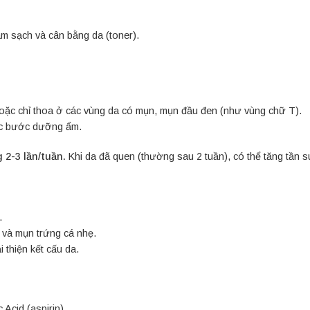
m sạch và cân bằng da (toner).
oặc chỉ thoa ở các vùng da có mụn, mụn đầu đen (như vùng chữ T).
các bước dưỡng ẩm.
 2-3 lần/tuần.
Khi da đã quen (thường sau 2 tuần), có thể tăng tần s
.
 và mụn trứng cá nhẹ.
 thiện kết cấu da.
Acid (aspirin).