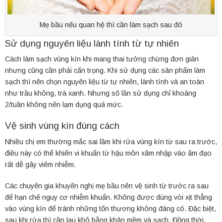
Mẹ bầu nếu quan hệ thì cần làm sạch sau đó
Sử dụng nguyên liệu lành tính từ tự nhiên
Cách làm sạch vùng kín khi mang thai tưởng chừng đơn giản
nhưng cũng cần phải cẩn trọng. Khi sử dụng các sản phẩm làm
sạch thì nên chọn nguyên liệu từ tự nhiên, lành tính và an toàn
như trầu không, trà xanh. Nhưng số lần sử dụng chỉ khoảng
2/tuần không nên lạm dụng quá mức.
Vệ sinh vùng kín đúng cách
Nhiều chị em thường mắc sai lầm khi rửa vùng kín từ sau ra trước,
điều này có thể khiến vi khuẩn từ hậu môn xâm nhập vào âm đạo
rất dễ gây viêm nhiễm.
Các chuyên gia khuyến nghị mẹ bầu nên vệ sinh từ trước ra sau
để hạn chế nguy cơ nhiễm khuẩn. Không được dùng vòi xịt thẳng
vào vùng kín để tránh những tổn thương không đáng có. Đặc biệt,
sau khi rửa thì cần lau khô bằng khăn mềm và sạch. Đồng thời,