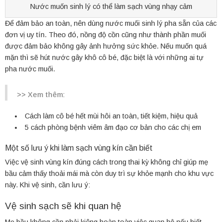
Nước muốn sinh lý có thể làm sạch vùng nhạy cảm
Để đảm bảo an toàn, nên dùng nước muối sinh lý pha sẵn của các
đơn vị uy tín. Theo đó, nồng độ cồn cũng như thành phần muối
được đảm bảo không gây ảnh hưởng sức khỏe. Nếu muốn quá
mặn thì sẽ hút nước gây khô cô bé, đặc biệt là với những ai tự
pha nước muối.
>> Xem thêm:
Cách làm cô bé hết mùi hôi an toàn, tiết kiệm, hiệu quả
5 cách phòng bệnh viêm âm đạo cơ bản cho các chị em
Một số lưu ý khi làm sạch vùng kín cần biết
Việc vệ sinh vùng kín đúng cách trong thai kỳ không chỉ giúp mẹ
bầu cảm thấy thoải mái mà còn duy trì sự khỏe mạnh cho khu vực
này. Khi vệ sinh, cần lưu ý:
Vệ sinh sạch sẽ khi quan hệ
Mẹ bầu không cần phải kiêng hoàn toàn việc quan hệ nếu biết