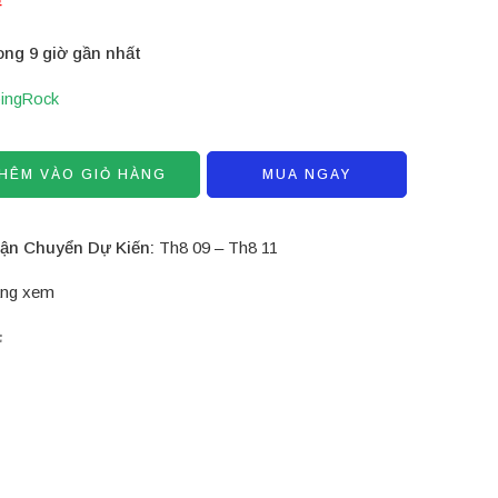
ong 9 giờ gần nhất
pingRock
HÊM VÀO GIỎ HÀNG
MUA NGAY
ận Chuyển Dự Kiến:
Th8 09 – Th8 11
ng xem