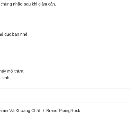
 chùng nhão sau khi giảm cân.
hể dục bạn nhé.
cháy mỡ thừa.
 kinh.
tamin Và Khoáng Chất
Brand:
PipingRock