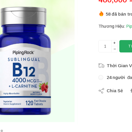
58 đã bán tr
Thương Hiệu:
Pi
+
T
−
Thời Gian V
24
người
đa
Chia Sẻ