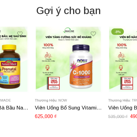
Gợi ý cho bạn
-8%
 MADE
Thương Hiệu:
NOW
Thương Hiệu:
TR
Viên Uống Cho Bà Bầu Nature Made Prenatal 150 viên
Viên Uống Bổ Sung Vitamin C Now C-1000 (250 viên)
625,000
₫
49
535,000
₫