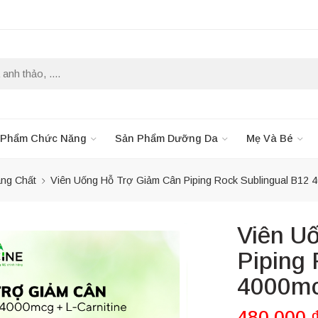
 Phẩm Chức Năng
Sản Phẩm Dưỡng Da
Mẹ Và Bé
áng Chất
Viên Uống Hỗ Trợ Giảm Cân Piping Rock Sublingual B12 4
Viên U
Piping 
4000mc
480,000