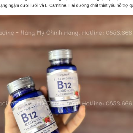
ng ngậm dưới lưỡi và L-Carnitine. Hai dưỡng chất thiết yếu hỗ trợ qu