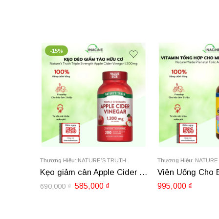
-15%
Thương Hiệu:
NATURE'S TRUTH
Thương Hiệu:
NATURE
Kẹo giảm cân Apple Cider Nature’s Truth 120 viên
585,000
₫
995,000
₫
690,000
₫