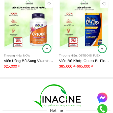
mụn và hỗ trợ sức khỏe da.
200 viên
80 viên
Thương Hiệu:
NOW
Thương Hiệu:
OSTEO BI-FLEX
Viên Uống Bổ Sung Vitamin C Now C-1000 (250 viên)
Viên Bổ Khớp Osteo Bi-Flex Triple Strength
625,000
₫
385,000
₫
–
665,000
₫
Công dụng
Giúp bảo vệ và cải thiện tình trạng da khô, da đỏ, giảm các vết
thâm mụn.
Giúp kích thích quá trình sản xuất collagen, làm cho da tràn
Hotline
đầy sức sống và tươi trẻ.