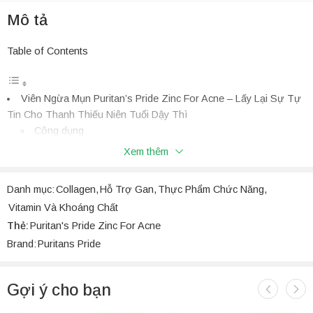
Mô tả
Table of Contents
Viên Ngừa Mụn Puritan’s Pride Zinc For Acne – Lấy Lại Sự Tự
Tin Cho Thanh Thiếu Niên Tuổi Dậy Thì
Công dụng
Thành phần
Xem thêm
Hướng dẫn sử dụng
Một số lưu ý khi sử dụng
Danh mục:
Collagen
,
Hỗ Trợ Gan
,
Thực Phẩm Chức Năng
,
Viên Ngừa Mụn Puritan’s Pride Zinc For Acne –
Vitamin Và Khoáng Chất
Lấy Lại Sự Tự Tin Cho Thanh Thiếu Niên Tuổi
Thẻ:
Puritan's Pride Zinc For Acne
Dậy Thì
Brand:
Puritans Pride
Viên Ngừa Mụn Puritan’s Pride Zinc For Acne là sản phẩm chăm
sóc da từ thương hiệu Puritan’s Pride. Thương hiệu nổi tiếng về
các sản phẩm dinh dưỡng và chăm sóc sức khỏe tự nhiên. Đây là
Gợi ý cho bạn
một sản phẩm chứa nhiều thành phần quan trọng giúp ngăn ngừa