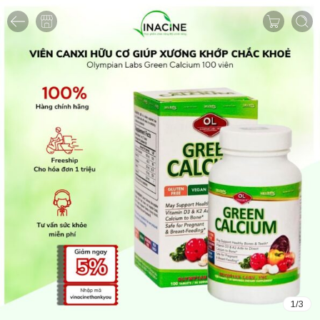
1
/
3