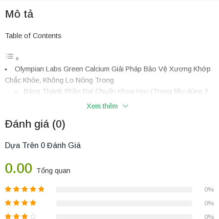
Mô tả
Table of Contents
Olympian Labs Green Calcium Giải Pháp Bảo Vệ Xương Khớp
Chắc Khỏe, Không Lo Nóng Trong
Bảng Thành Phần Đạt Chuẩn Khoa Học (Trong liều dùng 2
viên)
Xem thêm
Những Ưu Điểm Vượt Trội Của Olympian Labs Green
Đánh giá (0)
Calcium
Công Dụng Chính
Dựa Trên 0 Đánh Giá
Đối Tượng Sử Dụng Khuyên Dùng
Hướng Dẫn Sử Dụng & Liều Dùng Đúng Cách
0.00
Mẹo Chăm Sóc & Bảo Quản Hệ Xương Khớp
Tổng quan
Các Câu Hỏi Thường Gặp Về Green Calcium (FAQs)
0%
1. Đang mang bầu uống Green Calcium có lo bị táo bón
0%
không?
2. Một hộp 100 viên Green Calcium dùng được trong bao
0%