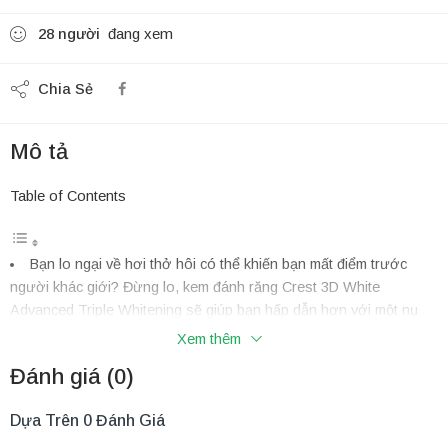
28
người
đang xem
Chia Sẻ
Mô tả
Table of Contents
Bạn lo ngại về hơi thở hôi có thể khiến bạn mất điểm trước
người khác giới? Đừng lo, kem đánh răng Crest 3D White
Advanced Triple Whitening sẽ giúp bạn hấp dẫn hơn với một nụ
cười trắng sáng cùng hơi thở thơm mát.
Xem thêm
Công dụng của kem đánh răng Crest 3D:
Đánh giá (0)
Thành phần chính bao gồm:
Hướng dẫn sử dụng:
Dựa Trên 0 Đánh Giá
Một số lưu ý cần biết khi dùng: