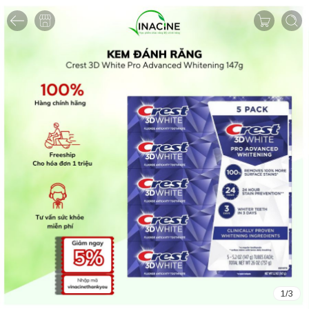
1
/
3