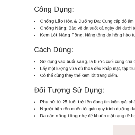
Công Dụng:
Chống Lão Hóa & Dưỡng Da:
Cung cấp độ ẩm c
Chống Nắng:
Bảo vệ da suốt cả ngày dài dưới t
Kem Lót Nâng Tông:
Nâng tông da hồng hào tự 
Cách Dùng:
Sử dụng vào
buổi sáng
, là bước cuối cùng của 
Lấy một lượng vừa đủ thoa đều khắp mặt, tập trun
Có thể dùng thay thế kem lót trang điểm.
Đối Tượng Sử Dụng:
Phụ nữ từ 25 tuổi trở lên
đang tìm kiếm giải ph
Người bận rộn
muốn tối giản quy trình dưỡng da
Da cần nâng tông nhẹ
để khuôn mặt rạng rỡ hơ