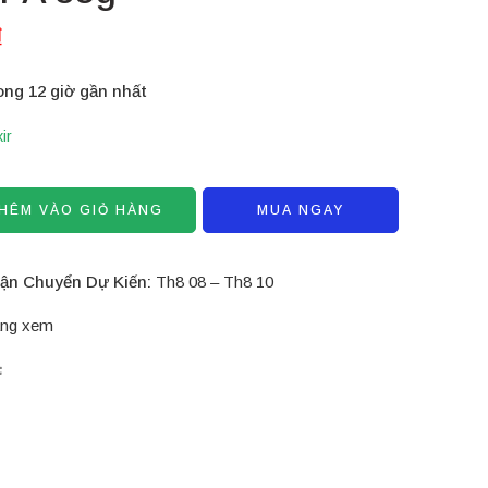
₫
ong 12 giờ gần nhất
xir
HÊM VÀO GIỎ HÀNG
MUA NGAY
ận Chuyển Dự Kiến:
Th8 08 – Th8 10
ng xem