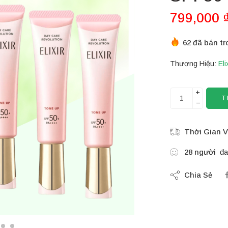
799,000
62 đã bán tr
Thương Hiệu:
Eli
+
T
−
Thời Gian V
28
người
đa
Chia Sẻ