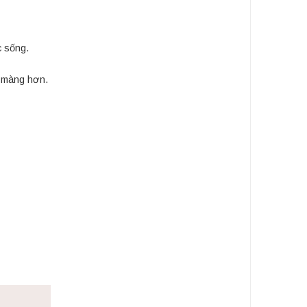
c sống.
n màng hơn.