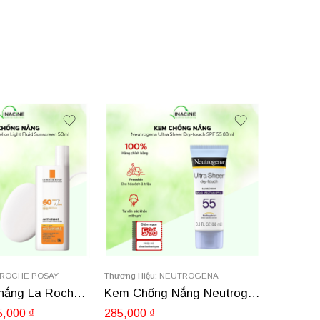
-10%
150ml
50ml
UTROGENA
Thương Hiệu:
LA ROCHE POSAY
Thương Hi
Kem Chống Nắng Neutrogena Ultra Sheer Dry-touch SPF 55 88ml
Kem Chống Nắng La Roche-Posay Anthelios Clear Skin SPF 60 90ml
395,000
₫
2,550,00