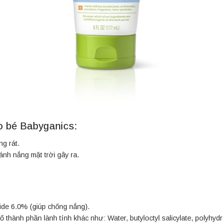
 bé Babyganics:
g rát.
nh nắng mặt trời gây ra.
ide 6.0% (giúp chống nắng).
 thành phần lành tính khác như: Water, butyloctyl salicylate, polyhyd