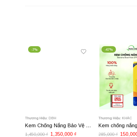
-47%
-14%
HẾT
Thương Hiệu:
KHÁC
Thương Hiệu:
CETAPHI
Kem Chống Nắng Bảo Vệ Da Khỏi Ô Nhiễm Môi Trường DBH Anti-Pollution SPF50 UV Shield Clear & Sheen 60ml
Kem chống nắng cho bé Banana Boat Kids SPF 50+ 14.2g
0
₫
150,000
₫
450,00
285,000
₫
525,000
₫