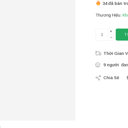
34 đã bán tr
Thương Hiệu:
Kh
+
T
−
Thời Gian V
9
người
đan
Chia Sẻ