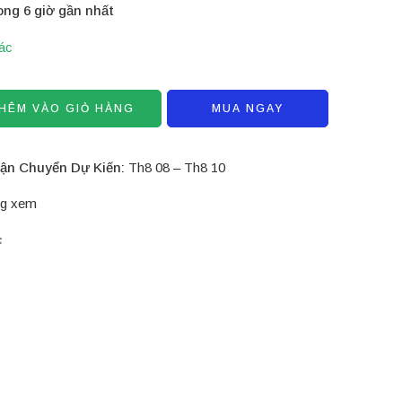
ong 6 giờ gần nhất
ác
HÊM VÀO GIỎ HÀNG
MUA NGAY
ận Chuyển Dự Kiến:
Th8 08 – Th8 10
g xem