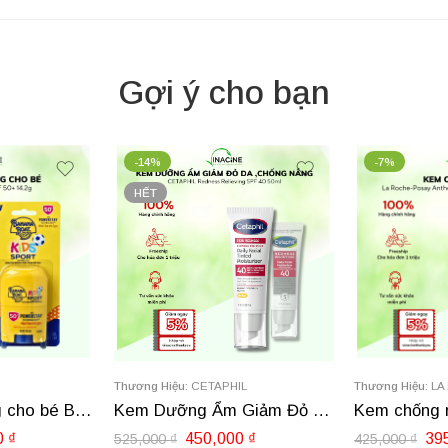
Gợi ý cho bạn
-7%
L
Thương Hiệu:
LA ROCHE POSAY
Thương Hiệu:
NE
Kem Dưỡng Ẩm Giảm Đỏ Da CETAPHIL Redness Relieving Daily Facial Moisturizer SPF 40 50ml
Kem chống nắng La Roche-Posay Anthelios Light Fluid Sunscreen 50ml
0
₫
395,000
₫
285,000
₫
425,000
₫