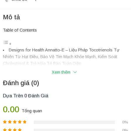
Mô tả
Table of Contents
Designs for Health Annatto-E – Liệu Pháp Tocotrienols Tự
Nhiên Từ Hạt Điều, Bảo Vệ Tim Mạch Khỏe Mạnh, Kiểm Soát
Cholesterol & Trẻ Hóa Tế Bào Toàn Diện
Bảng Thành Phần Đạt Chuẩn Tinh Khiết Y Khoa Thượng
Xem thêm
Hạng
Đánh giá (0)
Những Ưu Điểm Vượt Trội Của Designs for Health Annatto-
E® 150
Dựa Trên 0 Đánh Giá
Công Dụng Chính Cho Hệ Tim Mạch Và Sự Trẻ Hóa Cơ
Thể
0.00
Đối Tượng Sử Sụng Khuyên Dùng
Tổng quan
Hướng Dẫn Sử Dụng Đúng Cách & Hiệu Quả
0%
Vì Sao Nên Lựa Chọn Mua Sắm Tại Vinacine?
0%