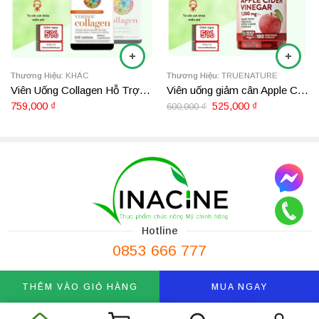
Đến từ thương hiệu y khoa chuyên nghiệp phân khúc cao cấp
hàng đầu tại Mỹ,
Designs for Health Annatto-E 150
là giải pháp
thượng hạng cung cấp hàm lượng Tocotrienols tinh khiết, mang lại
hiệu năng bảo vệ tim mạch, điều hòa lipid máu và chống lão hóa
chuyên sâu vượt xa các tiêu chuẩn thông thường.
Thương Hiệu:
KHÁC
Thương Hiệu:
TRUENATURE
Viên Uống Collagen Hỗ Trợ Làm Đẹp Youtheory Verisol Collagen 345 viên
Viên uống giảm cân Apple Cider Vinegar 180 viên
759,000
₫
525,000
₫
600,000
₫
Hotline
0853 666 777
THÊM VÀO GIỎ HÀNG
MUA NGAY