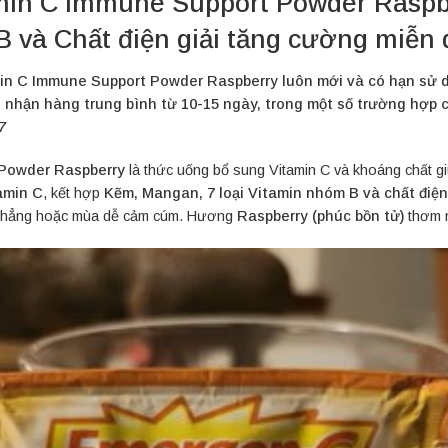
in C Immune Support Powder Raspbe
 và Chất điện giải tăng cường miễn 
 C Immune Support Powder Raspberry luôn mới và có hạn sử dụ
 nhận hàng trung bình từ 10-15 ngày, trong một số trường hợp có
7
Powder Raspberry
là thức uống bổ sung Vitamin C và khoáng chất g
amin C
, kết hợp
Kẽm, Mangan, 7 loại Vitamin nhóm B và chất điện
ng thẳng hoặc mùa dễ cảm cúm. Hương
Raspberry (phúc bồn tử)
thơm n