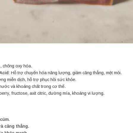
 chống oxy hóa.
Acid:
Hỗ trợ chuyển hóa năng lượng, giảm căng thẳng, mệt mỏi.
g miễn dịch, hỗ trợ phục hồi sức khỏe.
nước và khoáng chất trong cơ thể.
rry, fructose, axit citric, đường mía, khoáng vi lượng.
 cúm.
và căng thẳng.
 da khỏe mạnh.