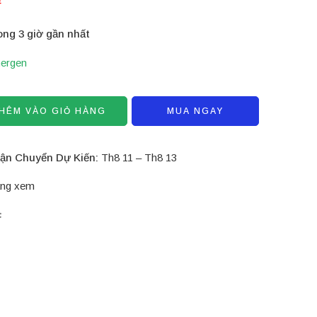
ong 3 giờ gần nhất
ergen
HÊM VÀO GIỎ HÀNG
MUA NGAY
ận Chuyển Dự Kiến:
Th8 11 – Th8 13
ng xem