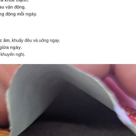
au vận động.
ng động mỗi ngày.
c ấm
, khuấy đều và uống ngay.
giữa ngày
.
 khuyến nghị.