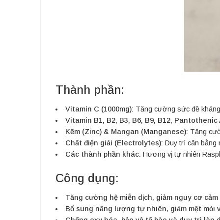
Thành phần:
Vitamin C (1000mg):
Tăng cường sức đề kháng,
Vitamin B1, B2, B3, B6, B9, B12, Pantothenic 
Kẽm (Zinc) & Mangan (Manganese):
Tăng cườn
Chất điện giải (Electrolytes):
Duy trì cân bằng 
Các thành phần khác:
Hương vị tự nhiên Raspbe
Công dụng:
Tăng cường hệ miễn dịch, giảm nguy cơ cảm
Bổ sung năng lượng tự nhiên, giảm mệt mỏi 
Chống oxy hóa, bảo vệ tế bào và duy trì làn