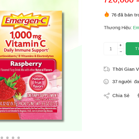
76 đã bán tr
Thương Hiệu:
Em
+
T
−
Thời Gian V
37
người
đa
Chia Sẻ