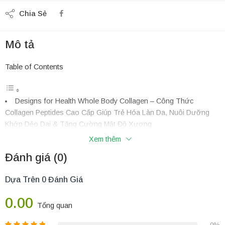
Chia Sẻ
Mô tả
Table of Contents
Designs for Health Whole Body Collagen – Công Thức
Collagen Peptides Cao Cấp Giúp Trẻ Hóa Làn Da, Nuôi Dưỡng
Khớp Dẻo Dai & Tăng Cường Mật Độ Xương
Nguồn Nguyên Liệu Đỉnh Cao Đạt Chuẩn Tinh Khiết Sâu
Xem thêm
Những Ưu Điểm Vượt Trội Của Designs for Health Whole
Đánh giá (0)
Body Collagen
Công Dụng Chính Đối Với Sức Khỏe Toàn Diện
Dựa Trên 0 Đánh Giá
Đối Tượng Sử Dụng Khuyên Dùng
Hướng Dẫn Sử Dụng Đúng Cách & Hiệu Quả
0.00
Vì Sao Nên Lựa Chọn Mua Sắm Tại Vinacine?
Tổng quan
Designs for Health Whole Body Collagen – Công Thức
0%