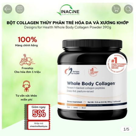
1
/
5