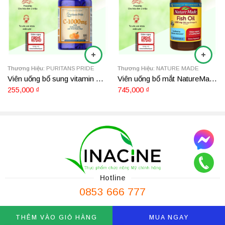
được các chuyên gia y tế tại Mỹ khuyên dùng nhiều nhất, sản
phẩm sở hữu công thức bột Collagen thủy phân (Collagen
Peptides) sinh học có kích thước phân tử siêu nhỏ. Cơ thể bạn sẽ
hấp thu trọn vẹn ngay lập tức mà không lo bị đào thải, mang lại
hiệu quả tái tạo tế bào vượt trội từ làn da cho đến sụn khớp hằng
ngày.
Thương Hiệu:
PURITANS PRIDE
Thương Hiệu:
NATURE MADE
Viên uống bổ sung vitamin C-1000mg Puritan’s Pride 100 viên
Viên uống bổ mắt NatureMade Omega 3 Fish Oil 300 viên
255,000
₫
745,000
₫
Hotline
0853 666 777
THÊM VÀO GIỎ HÀNG
MUA NGAY