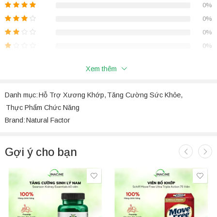
0%
lượng từ nông trại hữu cơ đến sản phẩm, đảm bảo độ tinh khiết tối
đa.
Natural Factors CurcuminRich Theracurmin
khắc phục
0%
nhược điểm hấp thụ kém của nghệ thông thường bằng công nghệ
0%
độc quyền.
0%
Xem thêm
Đánh Giá
Danh mục:
Hỗ Trợ Xương Khớp
,
Tăng Cường Sức Khỏe
,
Chưa có đánh giá nào.
Thực Phẩm Chức Năng
Brand:
Natural Factor
Gợi ý cho bạn