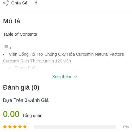
Chia Sẻ
Mô tả
Table of Contents
Viên Uống Hỗ Trợ Chống Oxy Hóa Curcumin Natural Factors
CurcuminRich Theracurmin 120 viên
Thành Phần
Công Dụng Tuyệt Vời
Xem thêm
Đối Tượng Phù Hợp
Đánh giá (0)
Cách Dùng
Mẹo Chăm Sóc Sức Khỏe Toàn Diện
Dựa Trên 0 Đánh Giá
NÊN MUA Natural Factors CurcuminRich Ở ĐÂU ĐẢM BẢO
CHÍNH HÃNG 100%?
0.00
Tổng quan
Viên Uống Hỗ Trợ Chống Oxy Hóa Curcumin Natural
Factors CurcuminRich Theracurmin 120 viên
0%
Natural Factors là thương hiệu uy tín từ Canada, kiểm soát chất