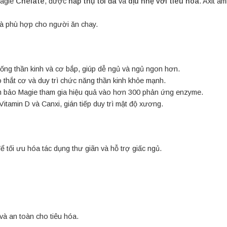
agie
Chelate
, được
hấp thụ tối đa
và
dịu nhẹ với tiêu hóa
. Axit a
 phù hợp cho người ăn chay.
ống thần kinh và cơ bắp, giúp dễ ngủ và ngủ ngon hơn.
o thắt cơ và duy trì chức năng thần kinh khỏe mạnh.
m bảo Magie tham gia hiệu quả vào hơn 300 phản ứng enzyme.
itamin D và Canxi, gián tiếp duy trì mật độ xương.
ể tối ưu hóa tác dụng thư giãn và hỗ trợ giấc ngủ.
và an toàn cho tiêu hóa.