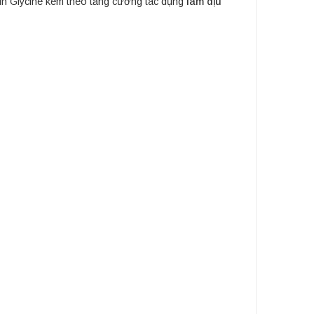
min Glycine kèm theo tăng cường tác dụng
làm dịu