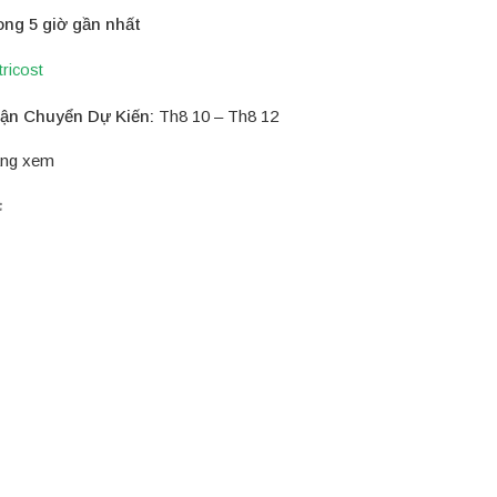
ong 5 giờ gần nhất
tricost
ận Chuyển Dự Kiến:
Th8 10 – Th8 12
ng xem