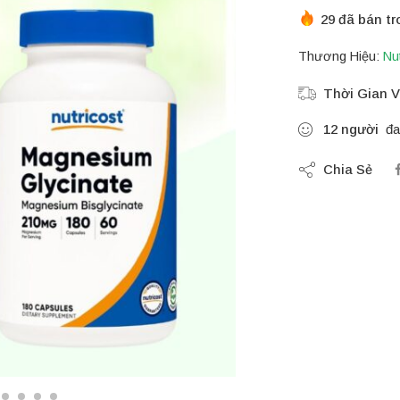
29 đã bán tr
Thương Hiệu:
Nu
Thời Gian V
12
người
đa
Chia Sẻ