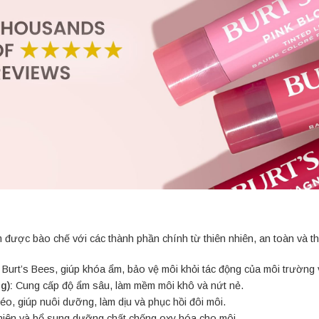
ược bào chế với các thành phần chính từ thiên nhiên, an toàn và thâ
Burt’s Bees, giúp khóa ẩm, bảo vệ môi khỏi tác động của môi trường
g):
Cung cấp độ ẩm sâu, làm mềm môi khô và nứt nẻ.
béo, giúp nuôi dưỡng, làm dịu và phục hồi đôi môi.
iên và bổ sung dưỡng chất chống oxy hóa cho môi.