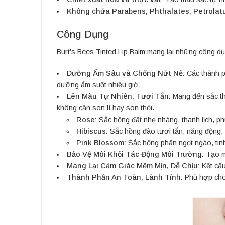
Không chứa Parabens, Phthalates, Petrolat
Công Dụng
Burt’s Bees Tinted Lip Balm mang lại những công dụ
Dưỡng Ẩm Sâu và Chống Nứt Nẻ:
Các thành ph
dưỡng ẩm suốt nhiều giờ.
Lên Màu Tự Nhiên, Tươi Tắn:
Mang đến sắc thá
không cần son lì hay son thỏi.
Rose:
Sắc hồng đất nhẹ nhàng, thanh lịch, p
Hibiscus:
Sắc hồng đào tươi tắn, năng động, m
Pink Blossom:
Sắc hồng phấn ngọt ngào, tinh
Bảo Vệ Môi Khỏi Tác Động Môi Trường:
Tạo mộ
Mang Lại Cảm Giác Mềm Mịn, Dễ Chịu:
Kết cấu
Thành Phần An Toàn, Lành Tính:
Phù hợp cho 