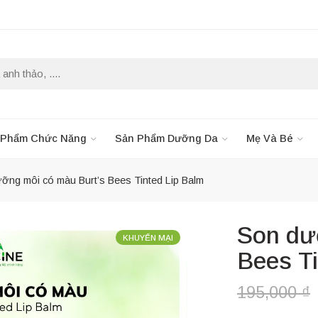
 Phẩm Chức Năng
Sản Phẩm Dưỡng Da
Mẹ Và Bé
ỡng môi có màu Burt’s Bees Tinted Lip Balm
Son dư
KHUYẾN MẠI
Bees Ti
195,000
₫