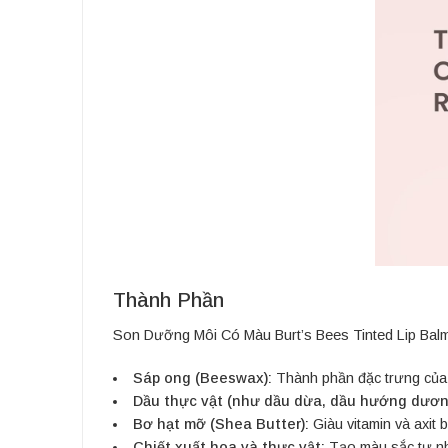
Thành Phần
Son Dưỡng Môi Có Màu Burt’s Bees Tinted Lip Balm đ
Sáp ong (Beeswax):
Thành phần đặc trưng của 
Dầu thực vật (như dầu dừa, dầu hướng dươn
Bơ hạt mỡ (Shea Butter):
Giàu vitamin và axit 
Chiết xuất hoa và thực vật:
Tạo màu sắc tự nh