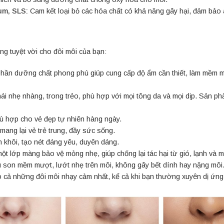
um, SLS:
Cam kết loại bỏ các hóa chất có khả năng gây hại, đảm bảo 
ng tuyệt vời cho đôi môi của bạn:
ần dưỡng chất phong phú giúp cung cấp độ ẩm cần thiết, làm mềm môi
i nhẹ nhàng, trong trẻo, phù hợp với mọi tông da và mọi dịp. Sản ph
hù hợp cho vẻ đẹp tự nhiên hàng ngày.
ang lại vẻ trẻ trung, đầy sức sống.
 khôi, tạo nét đáng yêu, duyên dáng.
t lớp màng bảo vệ mỏng nhẹ, giúp chống lại tác hại từ gió, lạnh và 
 son mềm mượt, lướt nhẹ trên môi, không gây bết dính hay nặng môi
cả những đôi môi nhạy cảm nhất, kể cả khi bạn thường xuyên dị ứng