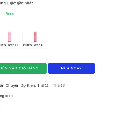
ong 1 giờ gần nhất
rt's Bees
Burt's Bees Pink Blossom
Burt's Bees Rose
HÊM VÀO GIỎ HÀNG
MUA NGAY
ận Chuyển Dự Kiến:
Th8 11 – Th8 13
ng xem