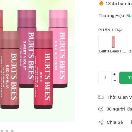
18 đã bán tr
Thương Hiệu:
Bu
PHÂN LOẠI
Burt's Bees Hibiscus
+
T
−
Thời Gian V
38
người
đa
Chia Sẻ